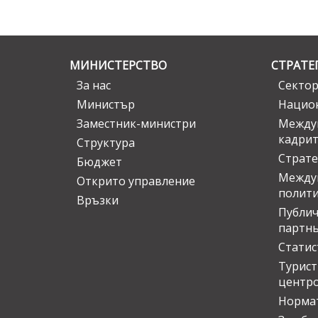
МИНИСТЕРСТВО
СТРАТЕ
За нас
Сектор
Министър
Национ
Заместник-министри
Междув
кадрит
Структура
Страте
Бюджет
Междун
Открито управление
полит
Връзки
Публич
партн
Статис
Турис
центр
Норма