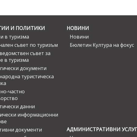
ГИИ И ПОЛИТИКИ
НОВИНИ
и в туризма
Новини
ален съвет по туризъм
Бюлетин Култура на фокус
едомствен съвет за
е в туризма
гически документи
ародна туристическа
ика
но-частно
ьорство
тически данни
тически информационни
ове
АДМИНИСТРАТИВНИ УСЛУ
тивни документи