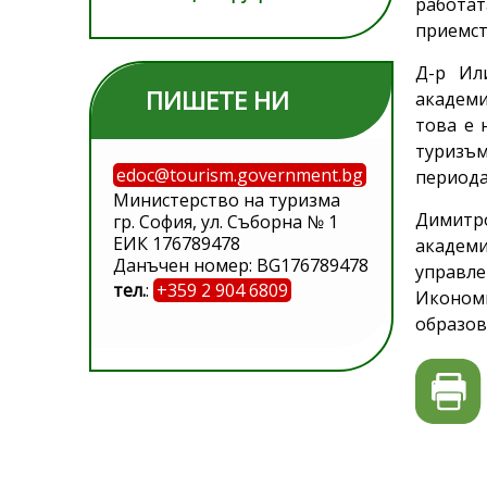
работа
приемст
Д-р Ил
ПИШЕТЕ НИ
академи
това е 
туризъм
edoc@tourism.government.bg
периода 
Министерство на туризма
Димитр
гр. София, ул. Съборна № 1
ЕИК 176789478
академи
Данъчен номер: BG176789478
управле
тел.
:
+359 2 904 6809
Икономи
образов