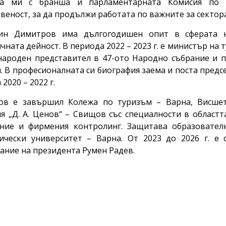
та ми с бранша и парламентарната Комисия по 
веност, за да продължи работата по важните за сектора 
ин Димитров има дългогодишен опит в сферата н
чната дейност. В периода 2022 – 2023 г. е министър на 
народен представител в 47-ото Народно събрание и 
. В професионалната си биография заема и поста предс
2020 – 2022 г.
ов е завършил Колежа по туризъм – Варна, Висше
я „Д. А. Ценов“ – Свищов със специалности в област
ние и фирмения контролинг. Защитава образовател
чески университет – Варна. От 2023 до 2026 г. е с
ание на президента Румен Радев.