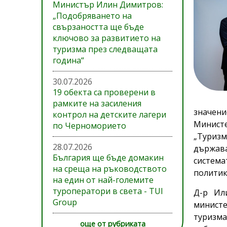
Министър Илин Димитров:
„Подобряването на
свързаността ще бъде
ключово за развитието на
туризма през следващата
година“
30.07.2026
19 обекта са проверени в
рамките на засиления
значен
контрол на детските лагери
Министе
по Черноморието
„Туриз
28.07.2026
държава
България ще бъде домакин
систем
на среща на ръководството
политик
на един от най-големите
туроператори в света - TUI
Д-р Ил
Group
министе
туризма
още от рубриката