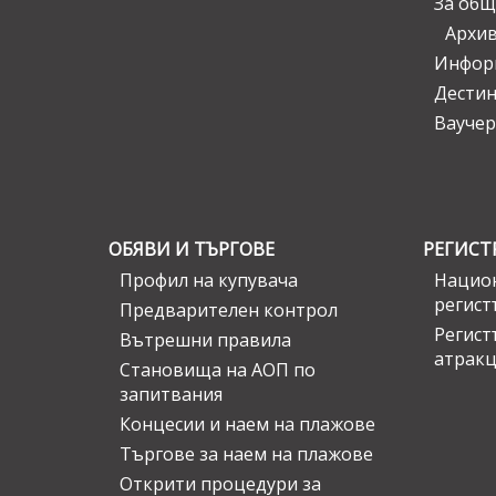
За общ
Архи
Инфор
Дести
Ваучер
ОБЯВИ И ТЪРГОВЕ
РЕГИСТ
Профил на купувача
Национ
регист
Предварителен контрол
Регист
Вътрешни правила
атрак
Становища на АОП по
запитвания
Концесии и наем на плажове
Търгове за наем на плажове
Открити процедури за