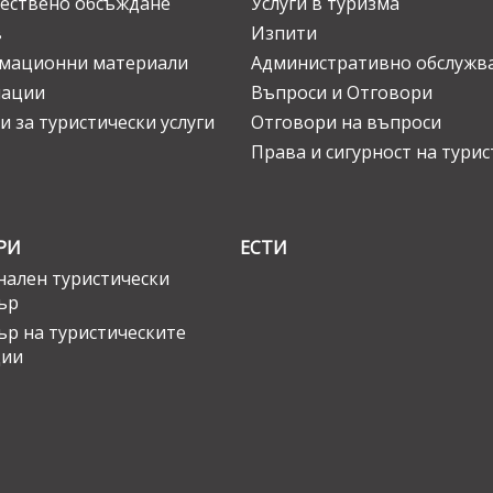
ествено обсъждане
Услуги в туризма
в
Изпити
мационни материали
Административно обслужв
нации
Въпроси и Отговори
и за туристически услуги
Отговори на въпроси
Права и сигурност на тури
РИ
ЕСТИ
ален туристически
ър
ър на туристическите
ции