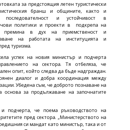
отовката за предстоящия летен туристически
уристическия бранш и общините, както и
т последователност и устойчивост в
ючови политики и проекти в подкрепа на
ът премина в дух на приемственост и
наване на работата на институцията и
пред туризма.
ела успех на новия министър и подчерта
равлението на сектора. Тя отбеляза, че
ален опит, който следва да бъде надграждан.
тоянен диалог и добра координация между
зации. Убедена съм, че доброто познаване на
а основа за продължаване на започнатите
 и подчерта, че поема ръководството на
оритетите пред сектора. „Министерството на
редишния си мандат като министър, така и от