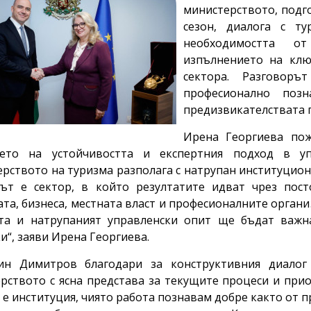
министерството, подг
сезон, диалога с т
необходимостта о
изпълнението на кл
сектора. Разговор
професионално поз
предизвикателствата 
Ирена Георгиева пож
ието на устойчивостта и експертния подход в уп
рството на туризма разполага с натрупан институцион
мът е сектор, в който резултатите идват чрез пос
та, бизнеса, местната власт и професионалните органи
ата и натрупаният управленски опит ще бъдат важн
и“, заяви Ирена Георгиева.
ин Димитров благодари за конструктивния диалог
рството с ясна представа за текущите процеси и при
 е институция, чиято работа познавам добре както от п