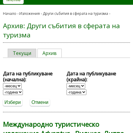
Начало
Изложения
Други събития в сферата на туризма
Архив: Други събития в сферата на
туризма
Текущи
Архив
Дата на публикуване
Дата на публикуване
(начална):
(крайна):
Дата на публикуване (начална):
месец
Дата на публикуване
месец
(крайна):
година
година
Международно туристическо