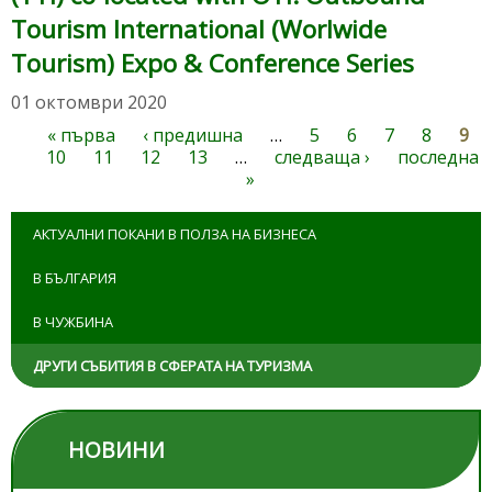
Tourism International (Worlwide
Tourism) Expo & Conference Series
01 октомври 2020
« първа
‹ предишна
…
5
6
7
8
9
Страници
10
11
12
13
…
следваща ›
последна
»
АКТУАЛНИ ПОКАНИ В ПОЛЗА НА БИЗНЕСА
В БЪЛГАРИЯ
В ЧУЖБИНА
ДРУГИ СЪБИТИЯ В СФЕРАТА НА ТУРИЗМА
НОВИНИ