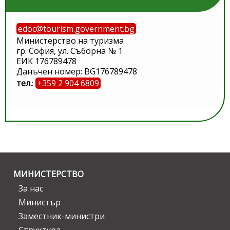
edoc@tourism.government.bg
Министерство на туризма
гр. София, ул. Съборна № 1
ЕИК 176789478
Данъчен номер: BG176789478
тел.
:
+359 2 904 6809
МИНИСТЕРСТВО
За нас
Министър
Заместник-министри