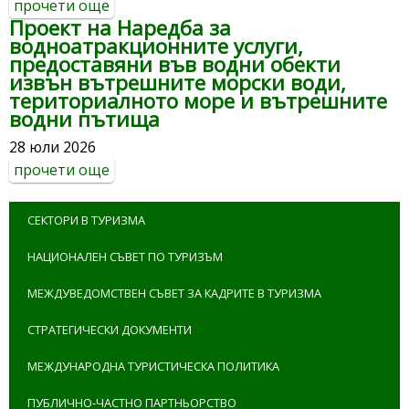
прочети още
about проект на наредба за
Проект на Наредба за
изискванията за безопасност на
водноатракционните услуги,
атракционите услуги с увеселителни
предоставяни във водни обекти
съоръжения – източник на повишена
извън вътрешните морски води,
опасност
териториалното море и вътрешните
водни пътища
28 юли 2026
прочети още
about проект на наредба за
водноатракционните услуги,
предоставяни във водни обекти извън
СЕКТОРИ В ТУРИЗМА
вътрешните морски води,
териториалното море и вътрешните
НАЦИОНАЛЕН СЪВЕТ ПО ТУРИЗЪМ
водни пътища
МЕЖДУВЕДОМСТВЕН СЪВЕТ ЗА КАДРИТЕ В ТУРИЗМА
СТРАТЕГИЧЕСКИ ДОКУМЕНТИ
МЕЖДУНАРОДНА ТУРИСТИЧЕСКА ПОЛИТИКА
ПУБЛИЧНО-ЧАСТНО ПАРТНЬОРСТВО