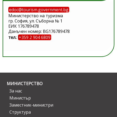
edoc@tourism.government.bg
Министерство на туризма
гр. София, ул. Съборна № 1
ЕИК 176789478
Данъчен номер: BG176789478
тел.
:
+359 2 904 6809
МИНИСТЕРСТВО
За нас
Министър
Заместник-министри
Структура