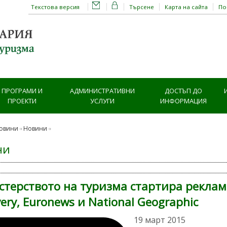
Текстова версия
Търсене
Карта на сайта
П
ПРОГРАМИ И
АДМИНИСТРАТИВНИ
ДОСТЪП ДО
ПРОЕКТИ
УСЛУГИ
ИНФОРМАЦИЯ
овини
Новини
ни
терството на туризма стартира реклама
very, Euronews и National Geographic
19 март 2015