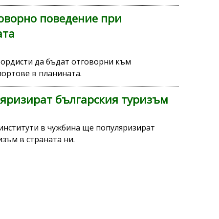
оворно поведение при
ата
бордисти да бъдат отговорни към
портове в планината.
ляризират българския туризъм
 институти в чужбина ще популяризират
зъм в страната ни.