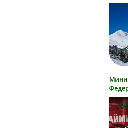
Минис
Федер