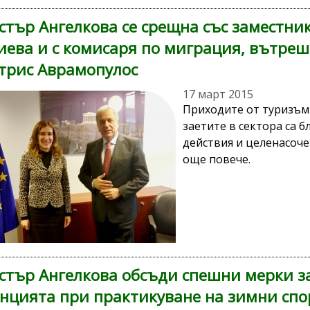
тър Ангелкова се срещна със заместник
иева и с комисаря по миграция, вътре
трис Аврамопулос
17 март 2015
Приходите от туризъм в
заетите в сектора са б
действия и целенасоче
още повече.
тър Ангелкова обсъди спешни мерки з
нцията при практикуване на зимни спо