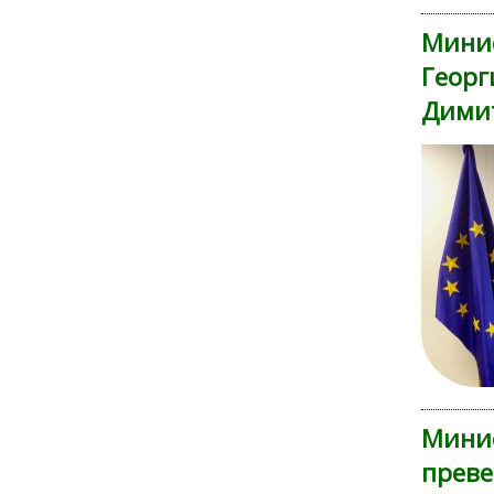
Минис
Георг
Дими
Минис
преве