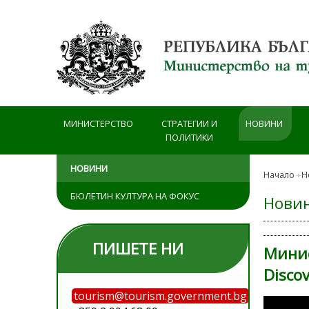
Премини към основното съдържание
МИНИСТЕРСТВО
СТРАТЕГИИ И
НОВИНИ
ПОЛИТИКИ
НОВИНИ
Начало
Н
БЮЛЕТИН КУЛТУРА НА ФОКУС
Нови
ПИШЕТЕ НИ
Минис
Disco
tourism@tourism.government.bg