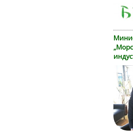
Минис
„Морс
индус