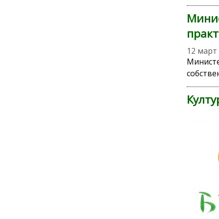
Минис
практ
12 март
Министе
собстве
Култу