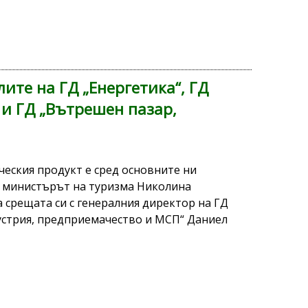
ите на ГД „Енергетика“, ГД
 и ГД „Вътрешен пазар,
ческия продукт е сред основните ни
а министърът на туризма Николина
а срещата си с генералния директор на ГД
устрия, предприемачество и МСП“ Даниел