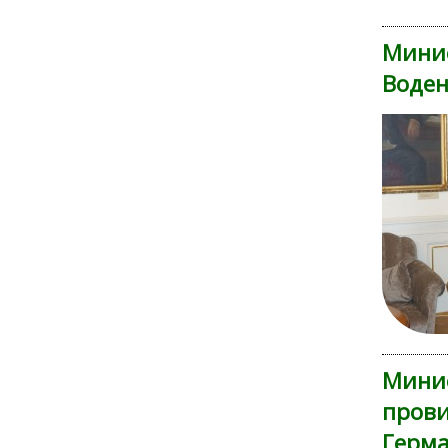
Минис
Воде
Минис
прови
Герма