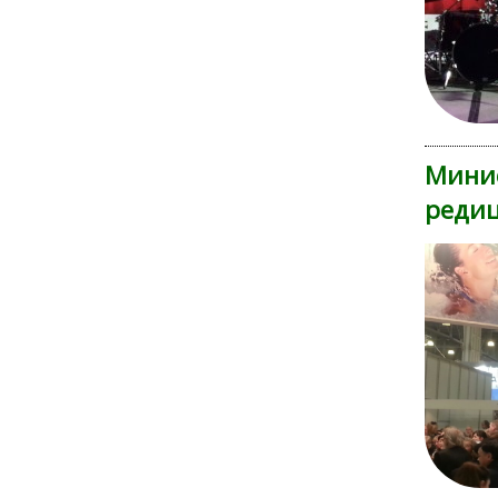
Минис
редиц