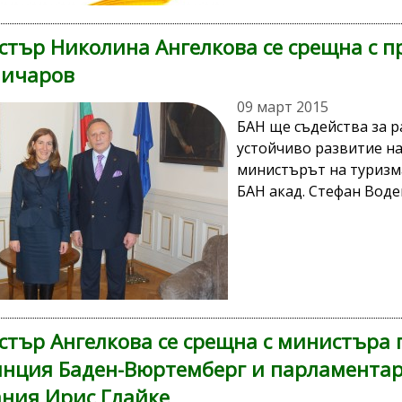
тър Николина Ангелкова се срещна с пр
ничаров
09 март 2015
БАН ще съдейства за р
устойчиво развитие на
министърът на туризм
БАН акад. Стефан Воде
тър Ангелкова се срещна с министъра 
нция Баден-Вюртемберг и парламентар
ния Ирис Глайке