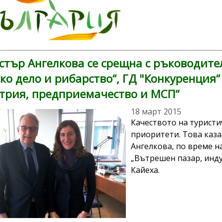
тър Ангелкова се срещна с ръководител
ко дело и рибарство“, ГД "Конкуренция“
трия, предприемачество и МСП“
18 март 2015
Качеството на туристи
приоритети. Това каз
Ангелкова, по време н
„Вътрешен пазар, инд
Кайеха.