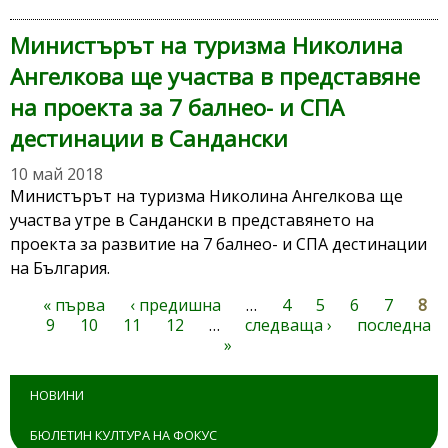
Министърът на туризма Николина
Ангелкова ще участва в представяне
на проекта за 7 балнео- и СПА
дестинации в Сандански
10 май 2018
Министърът на туризма Николина Ангелкова ще
участва утре в Сандански в представянето на
проекта за развитие на 7 балнео- и СПА дестинации
на България.
« първа
‹ предишна
…
4
5
6
7
8
Страници
9
10
11
12
…
следваща ›
последна
»
НОВИНИ
БЮЛЕТИН КУЛТУРА НА ФОКУС