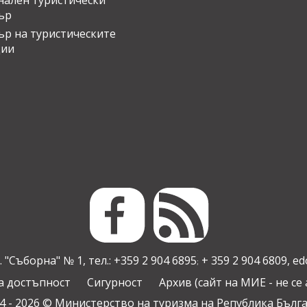
ален туристически
ър
ър на туристическите
ции
 "Съборна" № 1, тел.: +359 2 904 6895
+ 359 2 904 6809,
ed
;
а достъпност
Сигурност
Архив (сайт на МИЕ - не се
4 - 2026 © Министерство на туризма на Република Бълг