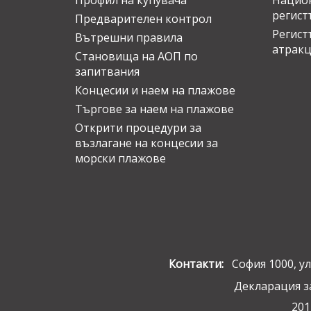
Профил на купувача
Национ
регист
Предварителен контрол
Регист
Вътрешни правила
атрак
Становища на АОП по
запитвания
Концесии и наем на плажове
Търгове за наем на плажове
Открити процедури за
възлагане на концесии за
морски плажове
Контакти:
София 1000, ул.
Декларация з
201