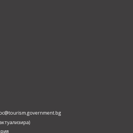
oc@tourism.government.bg
 актуализира)
ария