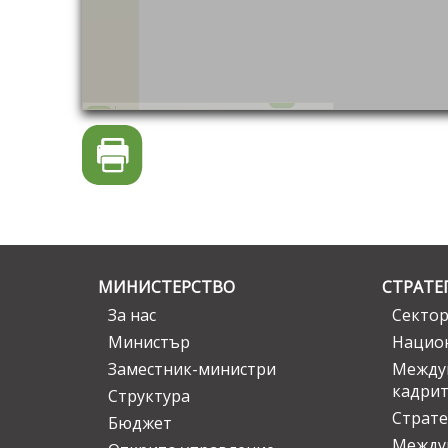
МИНИСТЕРСТВО
СТРАТЕ
За нас
Сектор
Министър
Национ
Заместник-министри
Междув
кадрит
Структура
Страте
Бюджет
Междун