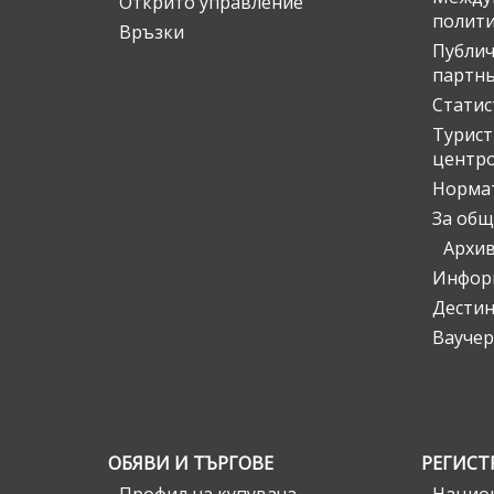
Открито управление
полит
Връзки
Публич
партн
Статис
Турис
центр
Норма
За общ
Архи
Инфор
Дести
Ваучер
ОБЯВИ И ТЪРГОВЕ
РЕГИСТ