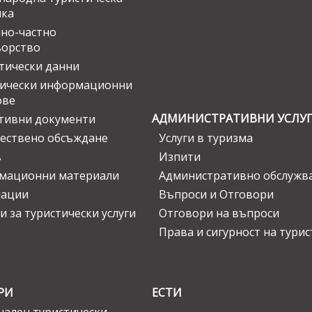
ика
но-частно
ьорство
тически данни
тически информационни
ове
АДМИНИСТРАТИВНИ УСЛУ
тивни документи
ествено обсъждане
Услуги в туризма
в
Изпити
мационни материали
Административно обслужв
нации
Въпроси и Отговори
и за туристически услуги
Отговори на въпроси
Права и сигурност на тури
РИ
ЕСТИ