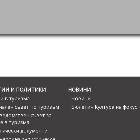
ГИИ И ПОЛИТИКИ
НОВИНИ
и в туризма
Новини
ален съвет по туризъм
Бюлетин Култура на фокус
едомствен съвет за
е в туризма
гически документи
ародна туристическа