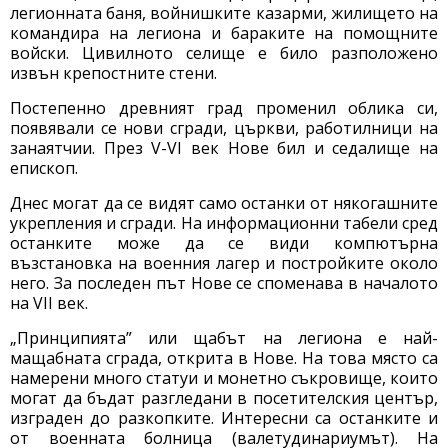
легионната баня, войнишките казарми, жилището на
командира на легиона и бараките на помощните
войски. Цивилното селище е било разположено
извън крепостните стени.
Постепенно древният град променил облика си,
появявали се нови сгради, църкви, работилници на
занаятчии. През V-VІ век Нове бил и седалище на
епископ.
Днес могат да се видят само останки от някогашните
укрепления и сгради. На информационни табели сред
останките може да се види компютърна
възстановка на военния лагер и постройките около
него. За последен път Нове се споменава в началото
на VІІ век.
„Принципията” или щабът на легиона е най-
мащабната сграда, открита в Нове. На това място са
намерени много статуи и монетно съкровище, които
могат да бъдат разгледани в посетителския център,
изграден до разкопките. Интересни са останките и
от военната болница (валетудинариумът). На