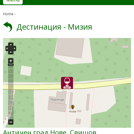
Home
Дестинация - Мизия
Античен град Нове, Свищов