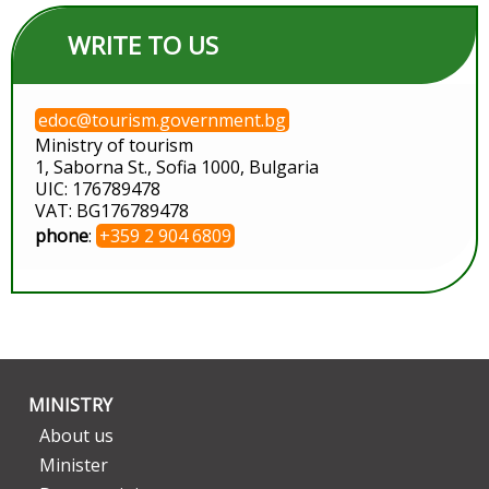
WRITE TO US
edoc@tourism.government.bg
Ministry of tourism
1, Saborna St., Sofia 1000, Bulgaria
UIC: 176789478
VAT: BG176789478
phone
:
+359 2 904 6809
MINISTRY
About us
Minister