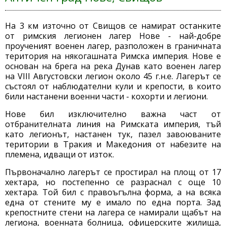
На 3 км източно от Свищов се намират останките
от римския легионен лагер Нове - най-добре
проученият военен лагер, разположен в граничната
територия на някогашната Римска империя. Нове е
основан на брега на река Дунав като военен лагер
на VІІІ Августовски легион около 45 г.н.е. Лагерът се
състоял от наблюдателни кули и крепости, в които
били настанени военни части - кохорти и легиони.
Нове бил изключително важна част от
отбранителната линия на Римската империя, тъй
като легионът, настанен тук, пазел завоюваните
територии в Тракия и Македония от набезите на
племена, идващи от изток.
Първоначално лагерът се простирал на площ от 17
хектара, но постепенно се разраснал с още 10
хектара. Той бил с правоъгълна форма, а на всяка
една от стените му е имало по една порта. Зад
крепостните стени на лагера се намирали щабът на
легиона, военната болница, офицерските жилища,