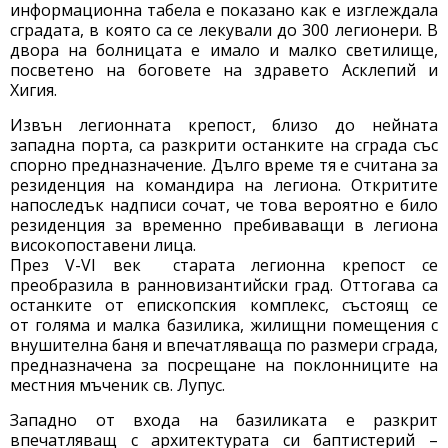
информационна табела е показано как е изглеждала
сградата, в която са се лекували до 300 легионери. В
двора на болницата е имало и малко светилище,
посветено на боговете на здравето Асклепий и
Хигия.
Извън легионната крепост, близо до нейната
западна порта, са разкрити останките на сграда със
спорно предназначение. Дълго време тя е считана за
резиденция на командира на легиона. Откритите
напоследък надписи сочат, че това вероятно е било
резиденция за временно пребиваващи в легиона
високопоставени лица.
През V-VІ век старата легионна крепост се
преобразила в ранновизантийски град. Оттогава са
останките от епископския комплекс, състоящ се
от голяма и малка базилика, жилищни помещения с
внушителна баня и впечатляваща по размери сграда,
предназначена за посрещане на поклонниците на
местния мъченик св. Лупус.
Западно от входа на базиликата е разкрит
впечатляващ с архитектурата си баптистерий –