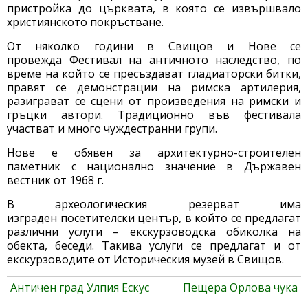
пристройка до църквата, в която се извършвало
християнското покръстване.
От няколко години в Свищов и Нове се
провежда Фестивал на античното наследство, по
време на който се пресъздават гладиаторски битки,
правят се демонстрации на римска артилерия,
разиграват се сцени от произведения на римски и
гръцки автори. Традиционно във фестивала
участват и много чуждестранни групи.
Нове е обявен за архитектурно-строителен
паметник с национално значение в Държавен
вестник от 1968 г.
В археологическия резерват има
изграден посетителски център, в който се предлагат
различни услуги – екскурзоводска обиколка на
обекта, беседи. Такива услуги се предлагат и от
екскурзоводите от Историческия музей в Свищов.
Античен град Улпия Ескус
Пещера Орлова чука