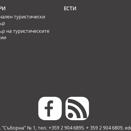
РИ
ЕСТИ
ален туристически
ър
ър на туристическите
ции
 "Съборна" № 1, тел.: +359 2 904 6895
+ 359 2 904 6809,
ed
;