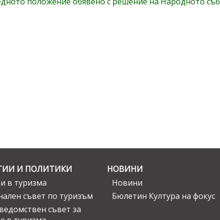
дното положение обявено с решение на Народното събра
ГИИ И ПОЛИТИКИ
НОВИНИ
и в туризма
Новини
ален съвет по туризъм
Бюлетин Култура на фокус
едомствен съвет за