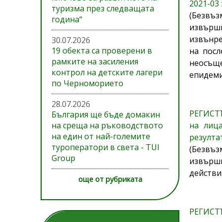
2021-03
туризма през следващата
(Безвъз
година“
извършв
извънре
30.07.2026
19 обекта са проверени в
на посл
рамките на засиления
неосъще
контрол на детските лагери
епидеми
по Черноморието
28.07.2026
РЕГИСТЪ
България ще бъде домакин
на среща на ръководството
на лица
на един от най-големите
резулта
туроператори в света - TUI
(Безвъз
Group
извършв
действи
още от рубриката
РЕГИСТЪ