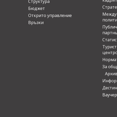
кадрит
Структура
Страте
Бюджет
Междун
Открито управление
полит
Връзки
Публич
партн
Статис
Турис
центр
Норма
За общ
Архи
Инфор
Дести
Ваучер