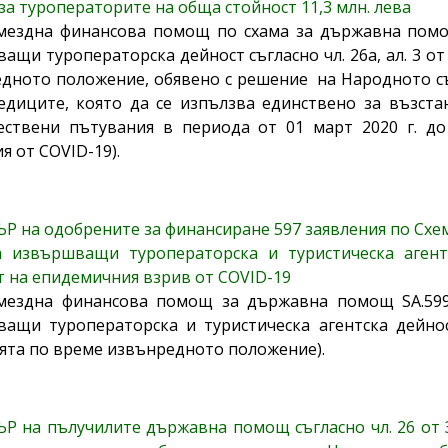
 за туроператорите на обща стойност 11,3 млн. лева
мездна финансова помощ по схама за държавна помощ S
ащи туроператорска дейност съгласно чл. 26а, ал. 3 от
дното положение, обявено с решение на Народното съб
едиците, която да се изпълзва единствено за възст
ствени пътувания в периода от 01 март 2020 г. до
я от COVID-19).
Р на одобрените за финансиране 597 заявления по Схе
 извършващи туроператорска и туристическа агент
т на епидемичния взрив от COVID-19
мездна финансова помощ за държавна помощ SA.59990
ащи туроператорска и туристическа агентска дейнос
ята по време извънредното положение).
Р на пълучилите държавна помощ съгласно чл. 26 от 