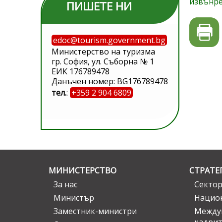
извънре
ПИШЕТЕ НИ
edoc@tourism.government.bg
Министерство на туризма
гр. София, ул. Съборна № 1
ЕИК 176789478
Данъчен номер: BG176789478
тел.
:
+359 2 904 6809
МИНИСТЕРСТВО
СТРАТЕ
За нас
Сектор
Министър
Национ
Заместник-министри
Междув