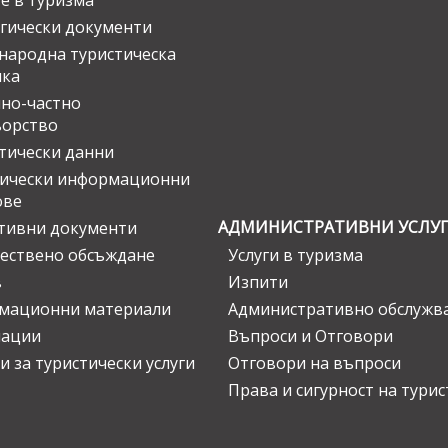
е в туризма
гически документи
ародна туристическа
ика
но-частно
ьорство
тически данни
тически информационни
ове
АДМИНИСТРАТИВНИ УСЛУ
тивни документи
ествено обсъждане
Услуги в туризма
в
Изпити
мационни материали
Административно обслужв
нации
Въпроси и Отговори
и за туристически услуги
Отговори на въпроси
Права и сигурност на тури