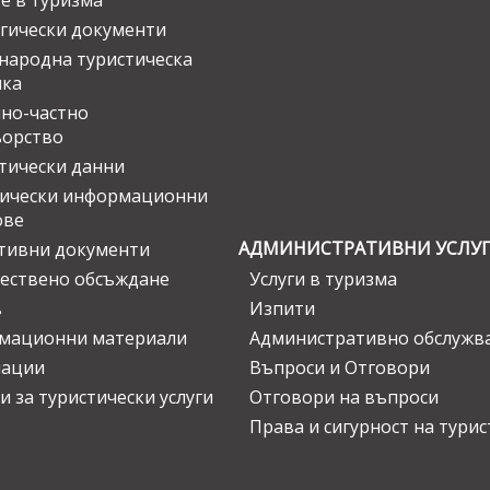
е в туризма
гически документи
ародна туристическа
ика
но-частно
ьорство
тически данни
тически информационни
ове
АДМИНИСТРАТИВНИ УСЛУ
тивни документи
ествено обсъждане
Услуги в туризма
в
Изпити
мационни материали
Административно обслужв
нации
Въпроси и Отговори
и за туристически услуги
Отговори на въпроси
Права и сигурност на тури