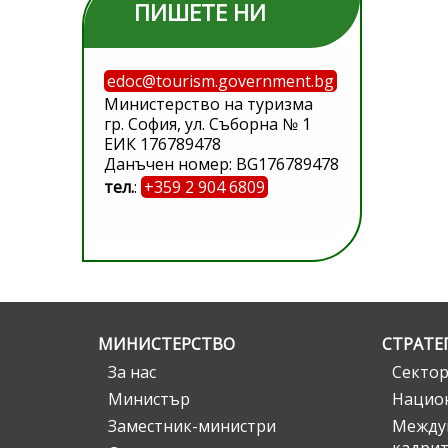
ПИШЕТЕ НИ
edoc@tourism.government.bg
Министерство на туризма
гр. София, ул. Съборна № 1
ЕИК 176789478
Данъчен номер: BG176789478
тел.
:
+359 2 904 6809
МИНИСТЕРСТВО
СТРАТЕ
За нас
Сектор
Министър
Национ
Заместник-министри
Междув