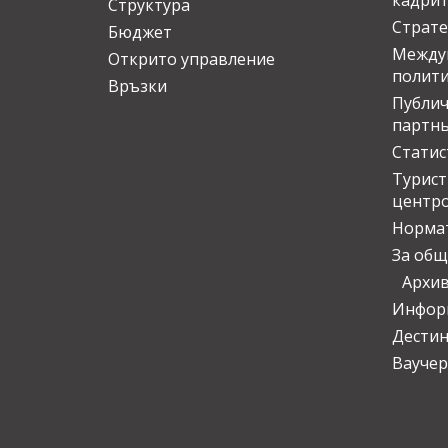
кадрит
Структура
Страте
Бюджет
Междун
Открито управление
полит
Връзки
Публич
партн
Статис
Турис
центр
Норма
За общ
Архи
Инфор
Дести
Ваучер