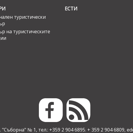
РИ
ЕСТИ
ален туристически
ър
ър на туристическите
ции
 "Съборна" № 1, тел.: +359 2 904 6895
+ 359 2 904 6809,
ed
;