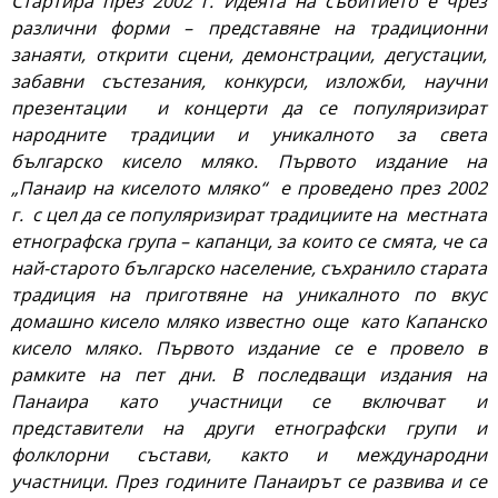
Стартира през 2002 г. Идеята на събитието е чрез
различни форми – представяне на традиционни
занаяти, открити сцени, демонстрации, дегустации,
забавни състезания, конкурси, изложби, научни
презентации и концерти да се популяризират
народните традиции и уникалното за света
българско кисело мляко. Първото издание на
„Панаир на киселото мляко“ е проведено през 2002
г. с цел да се популяризират традициите на местната
етнографска група – капанци, за които се смята, че са
най-старото българско население, съхранило старата
традиция на приготвяне на уникалното по вкус
домашно кисело мляко известно още като Капанско
кисело мляко. Първото издание се е провело в
рамките на пет дни. В последващи издания на
Панаира като участници се включват и
представители на други етнографски групи и
фолклорни състави, както и международни
участници. През годините Панаирът се развива и се