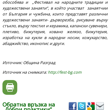
обособява и „Фестивал на народните традиции и
художествени занаяти“, в който участват занаятчии
от България и чужбина, които представят различни
художествени занаяти- дърворезба, рисуване върху
стъкло, върху текстил и керамика, капански сувенири,
плетиво, бижутерия, ковано желязо, бижутерия,
изработка на кукли в народни носии, кожухарство,
абаджийство, иконопис и други.
Източник: Община Разград
Източник на снимката:
http://fest-bg.com
Обратна връзка на
„Добри практики“