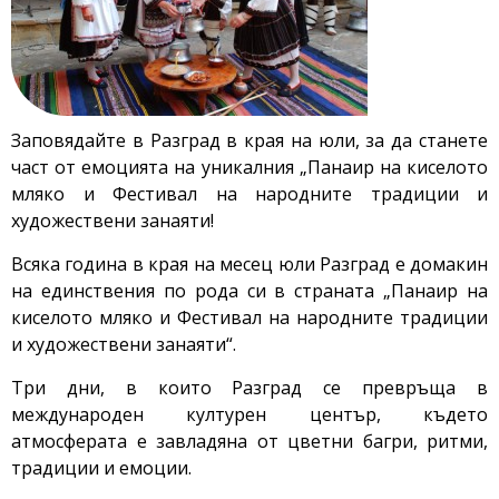
Заповядайте в Разград в края на юли, за да станете
част от емоцията на уникалния „Панаир на киселото
мляко и Фестивал на народните традиции и
художествени занаяти!
Всяка година в края на месец юли Разград е домакин
на единствения по рода си в страната „Панаир на
киселото мляко и Фестивал на народните традиции
и художествени занаяти“.
Три дни, в които Разград се превръща в
международен културен център, където
атмосферата е завладяна от цвeтни багри, ритми,
традиции и емоции.