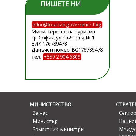
ПИШЕТЕ НИ
edoc@tourism.government.bg
Министерство на туризма
гр. София, ул. Съборна № 1
ЕИК 176789478
Данъчен номер: BG176789478
тел.
:
+359 2 904 6809
МИНИСТЕРСТВО
СТРАТЕ
За нас
Сектор
Министър
Национ
Заместник-министри
Междув