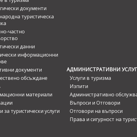
е в туризма
гически документи
ародна туристическа
ика
но-частно
ьорство
тически данни
тически информационни
ове
АДМИНИСТРАТИВНИ УСЛУ
тивни документи
ествено обсъждане
Услуги в туризма
в
Изпити
мационни материали
Административно обслужв
нации
Въпроси и Отговори
и за туристически услуги
Отговори на въпроси
Права и сигурност на тури