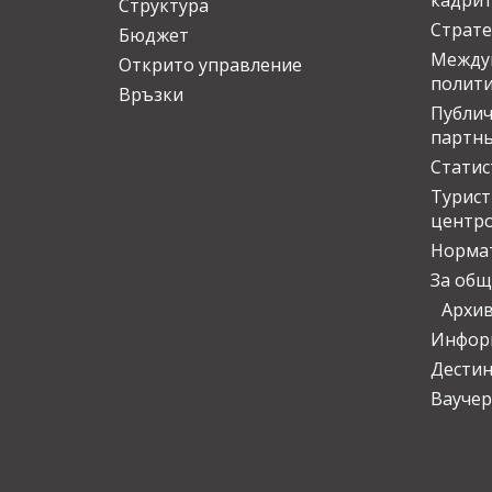
кадрит
Структура
Страте
Бюджет
Междун
Открито управление
полит
Връзки
Публич
партн
Статис
Турис
центр
Норма
За общ
Архи
Инфор
Дести
Ваучер