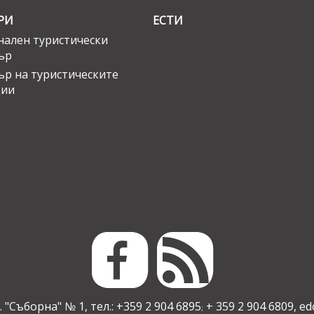
РИ
ЕСТИ
ален туристически
ър
ър на туристическите
ции
 "Съборна" № 1, тел.: +359 2 904 6895
+ 359 2 904 6809,
ed
;