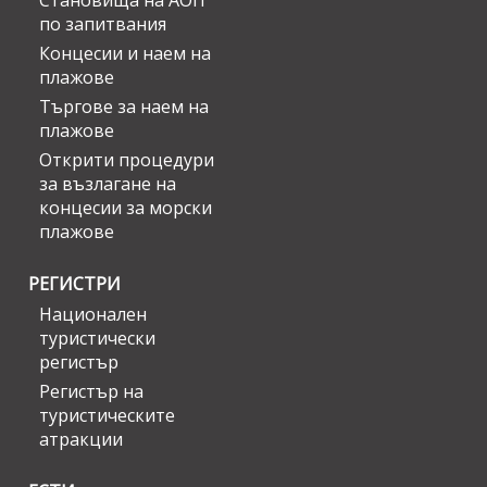
Становища на АОП
по запитвания
Концесии и наем на
плажове
Търгове за наем на
плажове
Открити процедури
за възлагане на
концесии за морски
плажове
РЕГИСТРИ
Национален
туристически
регистър
Регистър на
туристическите
атракции