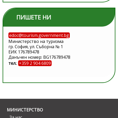
ПИШЕТЕ НИ
edoc@tourism.government.bg
Министерство на туризма
гр. София, ул. Съборна № 1
ЕИК 176789478
Данъчен номер: BG176789478
тел.
:
+359 2 904 6809
МИНИСТЕРСТВО
За нас