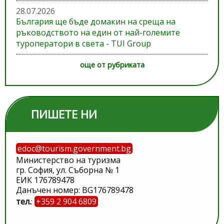
28.07.2026
България ще бъде домакин на среща на
ръководството на един от най-големите
туроператори в света - TUI Group
още от рубриката
ПИШЕТЕ НИ
edoc@tourism.government.bg
Министерство на туризма
гр. София, ул. Съборна № 1
ЕИК 176789478
Данъчен номер: BG176789478
тел.
:
+359 2 904 6809