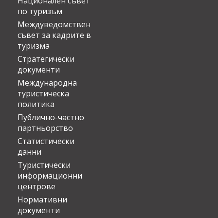
Национален съвет
по туризъм
Междуведомствен
съвет за кадрите в
туризма
Стратегически
документи
Международна
туристическа
политика
Публично-частно
партньорство
Статистически
данни
Туристически
информационни
центрове
Нормативни
документи