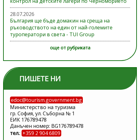
контрол на детските лагери по Черноморието
28.07.2026
България ще бъде домакин на среща на
ръководството на един от най-големите
туроператори в света - TUI Group
още от рубриката
ПИШЕТЕ НИ
edoc@tourism.government.bg
Министерство на туризма
гр. София, ул. Съборна № 1
ЕИК 176789478
Данъчен номер: BG176789478
тел.
:
+359 2 904 6809