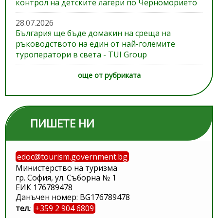
контрол на детските лагери по Черноморието
28.07.2026
България ще бъде домакин на среща на
ръководството на един от най-големите
туроператори в света - TUI Group
още от рубриката
ПИШЕТЕ НИ
edoc@tourism.government.bg
Министерство на туризма
гр. София, ул. Съборна № 1
ЕИК 176789478
Данъчен номер: BG176789478
тел.
:
+359 2 904 6809