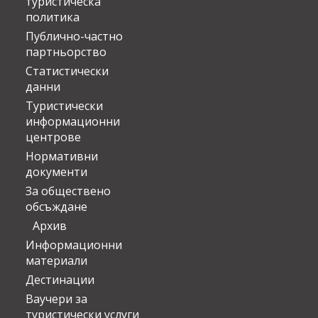
туристическа
политика
Публично-частно
партньорство
Статистически
данни
Туристически
информационни
центрове
Нормативни
документи
За обществено
обсъждане
Архив
Информационни
материали
Дестинации
Ваучери за
туристически услуги