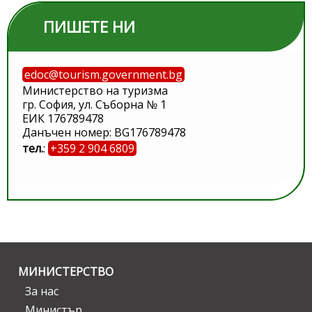
ПИШЕТЕ НИ
edoc@tourism.government.bg
Министерство на туризма
гр. София, ул. Съборна № 1
ЕИК 176789478
Данъчен номер: BG176789478
тел.
:
+359 2 904 6809
МИНИСТЕРСТВО
За нас
Министър