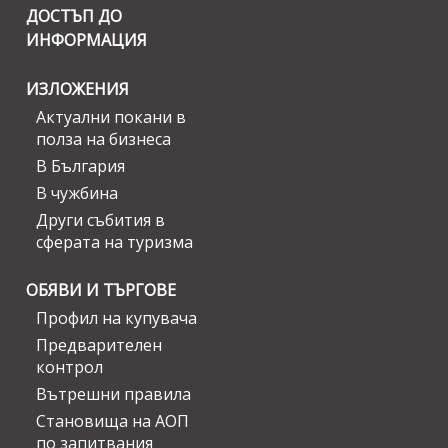
ДОСТЪП ДО
ИНФОРМАЦИЯ
ИЗЛОЖЕНИЯ
Актуални покани в
полза на бизнеса
В България
В чужбина
Други събития в
сферата на туризма
ОБЯВИ И ТЪРГОВЕ
Профил на купувача
Предварителен
контрол
Вътрешни правила
Становища на АОП
по запитвания