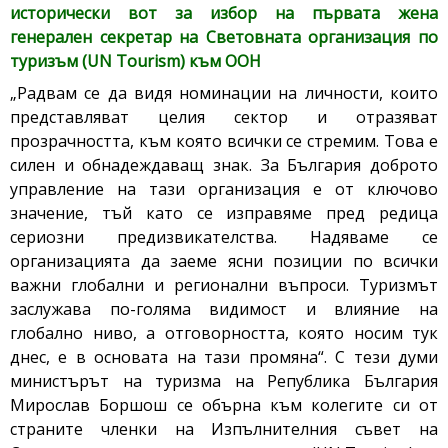
исторически вот за избор на първата жена
генерален секретар на Световната организация по
туризъм (UN Tourism) към ООН
„Радвам се да видя номинации на личности, които
представляват целия сектор и отразяват
прозрачността, към която всички се стремим. Това е
силен и обнадеждаващ знак. За България доброто
управление на тази организация е от ключово
значение, тъй като се изправяме пред редица
сериозни предизвикателства. Надяваме се
организацията да заеме ясни позиции по всички
важни глобални и регионални въпроси. Туризмът
заслужава по-голяма видимост и влияние на
глобално ниво, а отговорността, която носим тук
днес, е в основата на тази промяна“. С тези думи
министърът на туризма на Република България
Мирослав Боршош се обърна към колегите си от
страните членки на Изпълнителния съвет на