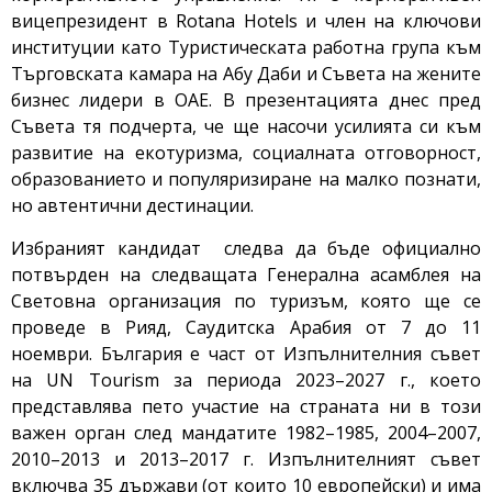
вицепрезидент в Rotana Hotels и член на ключови
институции като Туристическата работна група към
Търговската камара на Абу Даби и Съвета на жените
бизнес лидери в ОАЕ. В презентацията днес пред
Съвета тя подчерта, че ще насочи усилията си към
развитие на екотуризма, социалната отговорност,
образованието и популяризиране на малко познати,
но автентични дестинации.
Избраният кандидат следва да бъде официално
потвърден на следващата Генерална асамблея на
Световна организация по туризъм, която ще се
проведе в Рияд, Саудитска Арабия от 7 до 11
ноември. България е част от Изпълнителния съвет
на UN Tourism за периода 2023–2027 г., което
представлява пето участие на страната ни в този
важен орган след мандатите 1982–1985, 2004–2007,
2010–2013 и 2013–2017 г. Изпълнителният съвет
включва 35 държави (от които 10 европейски) и има