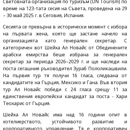
Световната организация по туризъм (UN Tourism) по
време на 123-тата сесия на Съвета, проведена на 29
– 30 май 2025 г. в Сеговия, Испания.
Сесията се превърна в исторически момент с избора
на първата жена, която ще застане начело на
организацията като генерален секретар. С
категоричен вот Шейха Ал Новайс от Обединените
арабски емирства беше избрана за генерален
секретар за периода 2026–2029 г. и ще наследи на
поста сегашния ръководител Зураб Пололикашвили.
На първия тур тя получи 16 гласа, следвана от
кандидатите на Гърция, Мексико и Гана. Във втория
тур Ал Новайс победи с 24 гласа срещу 11 за
единствения европейски кандидат за поста - Хари
Теохарис от Гърция.
Шейха Ал Новайс има над 16 години опит в
хотелиерството, устойчивото развитие и
корпоративното управление. Тя е корпоративен