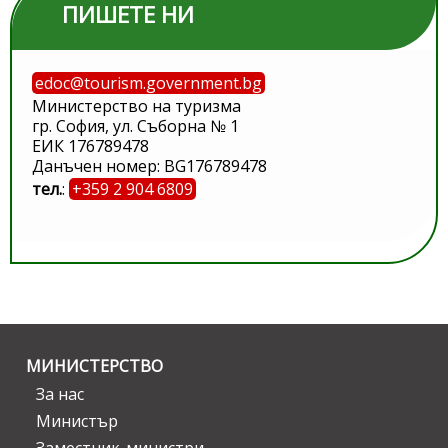
ПИШЕТЕ НИ
edoc@tourism.government.bg
Министерство на туризма
гр. София, ул. Съборна № 1
ЕИК 176789478
Данъчен номер: BG176789478
тел.
:
+359 2 904 6809
МИНИСТЕРСТВО
За нас
Министър