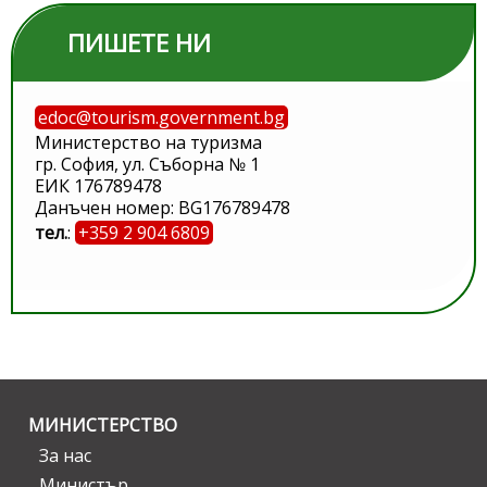
ПИШЕТЕ НИ
edoc@tourism.government.bg
Министерство на туризма
гр. София, ул. Съборна № 1
ЕИК 176789478
Данъчен номер: BG176789478
тел.
:
+359 2 904 6809
МИНИСТЕРСТВО
За нас
Министър