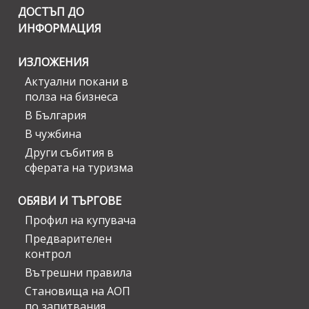
ДОСТЪП ДО
ИНФОРМАЦИЯ
ИЗЛОЖЕНИЯ
Актуални покани в
полза на бизнеса
В България
В чужбина
Други събития в
сферата на туризма
ОБЯВИ И ТЪРГОВЕ
Профил на купувача
Предварителен
контрол
Вътрешни правила
Становища на АОП
по запитвания