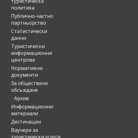
туристическа
политика
Публично-частно
партньорство
Статистически
данни
Туристически
информационни
центрове
Нормативни
документи
За обществено
обсъждане
Архив
Информационни
материали
Дестинации
Ваучери за
туристически услуги