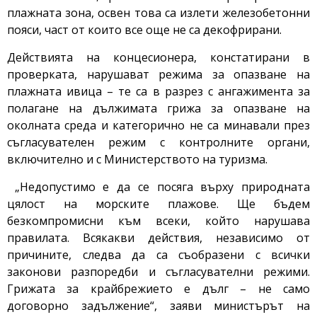
плажната зона, освен това са излети железобетонни
пояси, част от които все още не са декофрирани.
Действията на концесионера, констатирани в
проверката, нарушават режима за опазване на
плажната ивица – те са в разрез с ангажимента за
полагане на дължимата грижа за опазване на
околната среда и категорично не са минавали през
съгласувателен режим с контролните органи,
включително и с Министерството на туризма.
„Недопустимо е да се посяга върху природната
цялост на морските плажове. Ще бъдем
безкомпромисни към всеки, който нарушава
правилата. Всякакви действия, независимо от
причините, следва да са съобразени с всички
законови разпоредби и съгласувателни режими.
Грижата за крайбрежието е дълг – не само
договорно задължение“, заяви министърът на