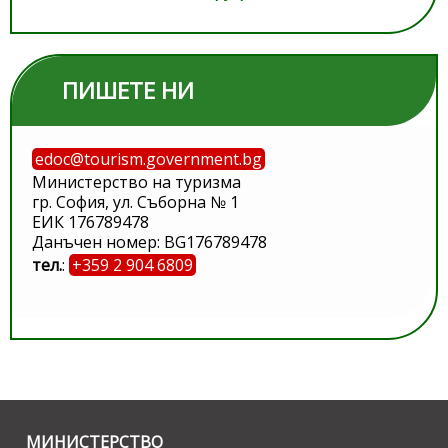
ПИШЕТЕ НИ
edoc@tourism.government.bg
Министерство на туризма
гр. София, ул. Съборна № 1
ЕИК 176789478
Данъчен номер: BG176789478
тел.
:
+359 2 904 6809
МИНИСТЕРСТВО