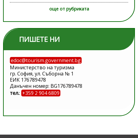
още от рубриката
ПИШЕТЕ НИ
edoc@tourism.government.bg
Министерство на туризма
гр. София, ул. Съборна № 1
ЕИК 176789478
Данъчен номер: BG176789478
тел.
:
+359 2 904 6809