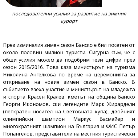
последователни усилия за развитие на зимния
курорт
През изминалия зимен сезон Банско е бил посетен от
около половин милион туристи. Сигурна съм, че с
общи усилия можем да подобрим тези цифри през
сезон 2015/2016. Това каза министърът на туризма
Николина Ангелкова по време на церемонията за
откриване на новия зимен сезон в Банско. В
събитието взеха участие и министърът на младежта
и спорта Красен Кралев, кметът на община Банско
Георги Икономов, ски легендите Марк Жирардели
(петкратен носител на Световната купа), двойният
олимпийски шампион Маркус Васмайер и
многократният шампион на България и ФИС Петър
Попангелов, представители на местния туристически