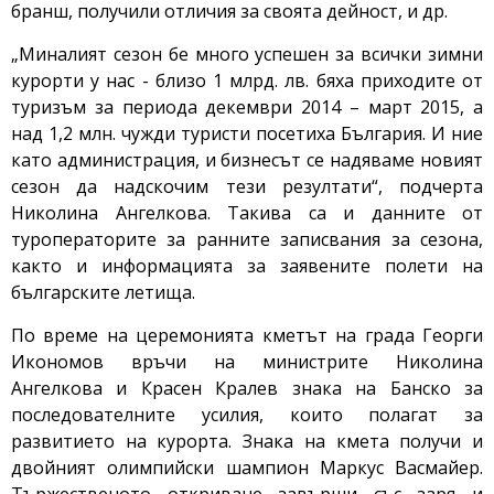
бранш, получили отличия за своята дейност, и др.
„Миналият сезон бе много успешен за всички зимни
курорти у нас - близо 1 млрд. лв. бяха приходите от
туризъм за периода декември 2014 – март 2015, а
над 1,2 млн. чужди туристи посетиха България. И ние
като администрация, и бизнесът се надяваме новият
сезон да надскочим тези резултати“, подчерта
Николина Ангелкова. Такива са и данните от
туроператорите за ранните записвания за сезона,
както и информацията за заявените полети на
българските летища.
По време на церемонията кметът на града Георги
Икономов връчи на министрите Николина
Ангелкова и Красен Кралев знака на Банско за
последователните усилия, които полагат за
развитието на курорта. Знака на кмета получи и
двойният олимпийски шампион Маркус Васмайер.