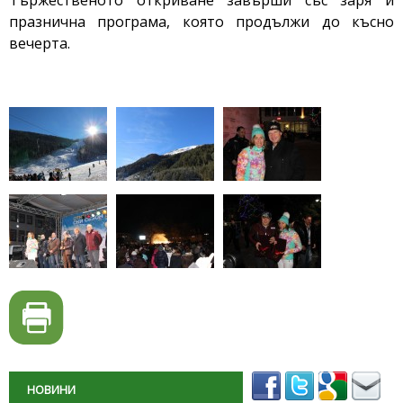
Тържественото откриване завърши със заря и
празнична програма, която продължи до късно
вечерта.
НОВИНИ