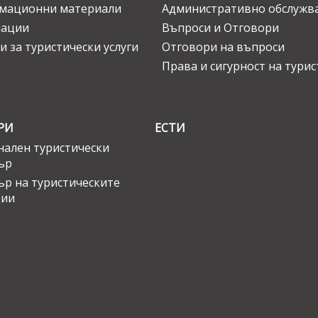
мационни материали
Административно обслужв
нации
Въпроси и Отговори
и за туристически услуги
Отговори на въпроси
Права и сигурност на тури
РИ
ЕСТИ
ален туристически
ър
ър на туристическите
ции