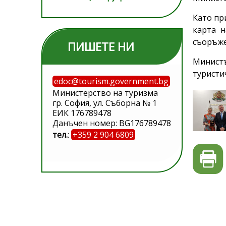
Като пр
карта н
съоръже
ПИШЕТЕ НИ
Министъ
туристи
edoc@tourism.government.bg
Министерство на туризма
гр. София, ул. Съборна № 1
ЕИК 176789478
Данъчен номер: BG176789478
тел.
:
+359 2 904 6809