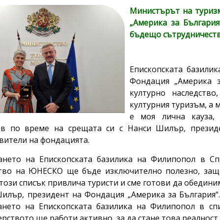
Министърът на туриз
„Америка за България
бъдещо сътрудничест
Епископската базилик
Фондация „Америка з
културно наследство
културния туризъм, а м
е моя лична кауза,
в по време на срещата си с Нанси Шилър, президе
вители на фондацията.
ането на Епископската базилика на Филипопол в Сп
тво на ЮНЕСКО ще бъде изключително полезно, защо
 този списък привлича туристи и сме готови да обединим
илър, президент на Фондация „Америка за България“
ането на Епископската базилика на Филипопол в с
рството ще работи активно, за да стане това реалност.