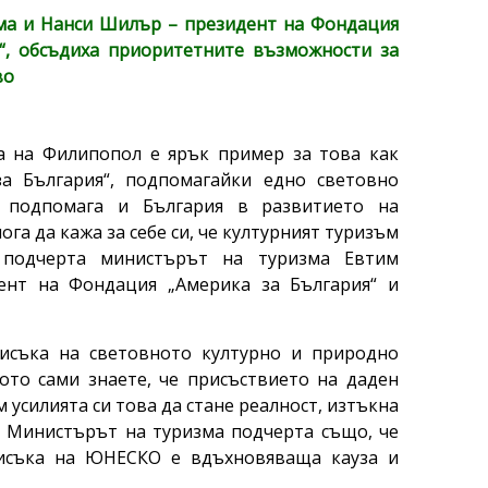
ма и Нанси Шилър – президент на Фондация
“, обсъдиха приоритетните възможности за
во
а на Филипопол е ярък пример за това как
а България“, подпомагайки едно световно
, подпомага и България в развитието на
ога да кажа за себе си, че културният туризъм
 подчерта министърът на туризма Евтим
нт на Фондация „Америка за България“ и
исъка на световното културно и природно
то сами знаете, че присъствието на даден
 усилията си това да стане реалност, изтъкна
. Министърът на туризма подчерта също, че
писъка на ЮНЕСКО е вдъхновяваща кауза и