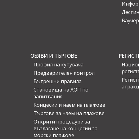
Инфор
Дести
Ваучер
ОБЯВИ И ТЪРГОВЕ
РЕГИСТ
Профил на купувача
Национ
регист
Предварителен контрол
Регист
Вътрешни правила
атрак
Становища на АОП по
запитвания
Концесии и наем на плажове
Търгове за наем на плажове
Открити процедури за
възлагане на концесии за
морски плажове