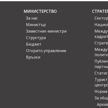
МИНИСТЕРСТВО
СТРАТЕ
За нас
Сектор
Министър
Национ
Заместник-министри
Междув
кадрит
Структура
Страте
Бюджет
Междун
Открито управление
полит
Връзки
Публич
партн
Статис
Турис
центр
Норма
За общ
Архи