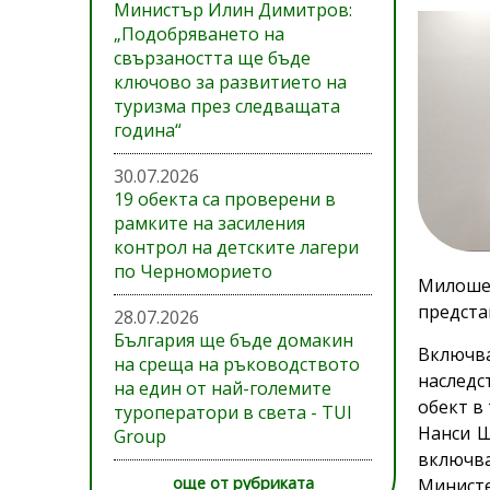
Министър Илин Димитров:
„Подобряването на
свързаността ще бъде
ключово за развитието на
туризма през следващата
година“
30.07.2026
19 обекта са проверени в
рамките на засиления
контрол на детските лагери
по Черноморието
Милоше
предста
28.07.2026
България ще бъде домакин
Включв
на среща на ръководството
наследс
на един от най-големите
обект в
туроператори в света - TUI
Нанси Ш
Group
включв
още от рубриката
Министе