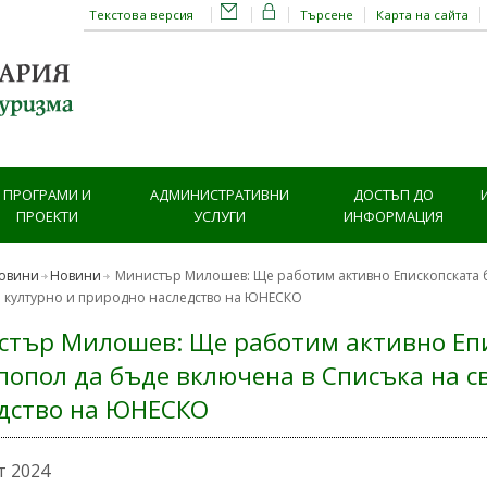
Текстова версия
Търсене
Карта на сайта
ПРОГРАМИ И
АДМИНИСТРАТИВНИ
ДОСТЪП ДО
ПРОЕКТИ
УСЛУГИ
ИНФОРМАЦИЯ
овини
Новини
Министър Милошев: Ще работим активно Епископската б
о културно и природно наследство на ЮНЕСКО
тър Милошев: Ще работим активно Епи
опол да бъде включена в Списъка на с
дство на ЮНЕСКО
т 2024