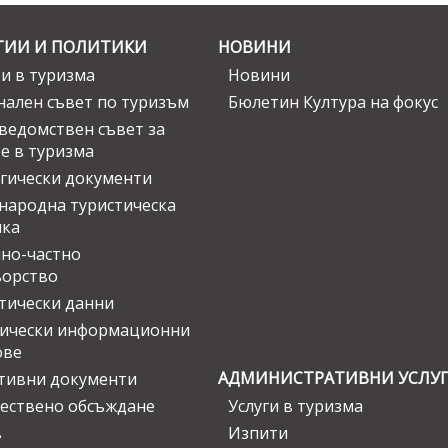
ГИИ И ПОЛИТИКИ
НОВИНИ
и в туризма
Новини
ален съвет по туризъм
Бюлетин Култура на фокус
едомствен съвет за
е в туризма
гически документи
ародна туристическа
ика
но-частно
ьорство
тически данни
тически информационни
ове
АДМИНИСТРАТИВНИ УСЛУ
тивни документи
ествено обсъждане
Услуги в туризма
в
Изпити