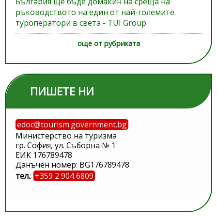
България ще бъде домакин на среща на
ръководството на един от най-големите
туроператори в света - TUI Group
още от рубриката
ПИШЕТЕ НИ
edoc@tourism.government.bg
Министерство на туризма
гр. София, ул. Съборна № 1
ЕИК 176789478
Данъчен номер: BG176789478
тел.
:
+359 2 904 6809