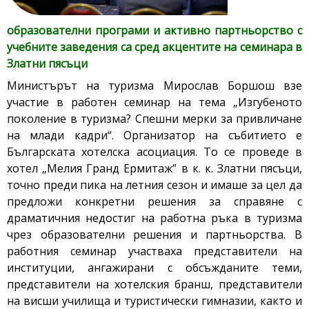
образователни програми и активно партньорство с
учебните заведения са сред акцентите на семинара в
Златни пясъци
Министърът на туризма Мирослав Боршош взе
участие в работен семинар на тема „Изгубеното
поколение в туризма? Спешни мерки за привличане
на млади кадри“. Организатор на събитието е
Българската хотелска асоциация. То се проведе в
хотел „Мелия Гранд Ермитаж” в к. к. Златни пясъци,
точно преди пика на летния сезон и имаше за цел да
предложи конкретни решения за справяне с
драматичния недостиг на работна ръка в туризма
чрез образователни решения и партньорства. В
работния семинар участваха представители на
институции, ангажирани с обсъжданите теми,
представители на хотелския бранш, представители
на висши училища и туристически гимназии, както и