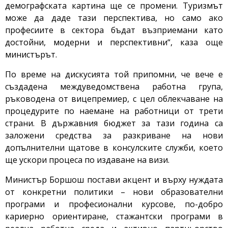
демографската картина ще се промени. Туризмът
може да даде тази перспектива, но само ако
професиите в сектора бъдат възприемани като
достойни, модерни и перспективни“, каза още
министърът.
По време на дискусията той припомни, че вече е
създадена междуведомствена работна група,
ръководена от вицепремиер, с цел облекчаване на
процедурите по наемане на работници от трети
страни. В държавния бюджет за тази година са
заложени средства за разкриване на нови
допълнителни щатове в консулските служби, което
ще ускори процеса по издаване на визи.
Министър Боршош постави акцент и върху нуждата
от конкретни политики – нови образователни
програми и професионални курсове, по-добро
кариерно ориентиране, стажантски програми в