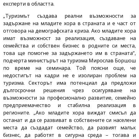
експерти в областта.
„Туризмът създава реални възможности за
задържане на младите хора в страната и е част от
отговора на демографската криза. Ако младите хора
имат възможност за реализация, създаване на
семейства и собствен бизнес в родните си места,
това ще помогне за задържането им в страната“,
подчерта министърът на туризма Мирослав Боршош
по време на семинара. Той поясни още, че
недостигът на кадри не е изолиран проблем на
туризма. Секторът има потенциал да предложи
дългосрочни решения чрез осигуряване на
възможности за професионално развитие, семейно
предприемачество и стабилна реализация в
регионите. „Ако младите хора виждат смисъл да
останат и да се развиват в собствените си населени
места да създадат семейство, да развият малък
бизнес, да работят в сигурна среда – тогава и