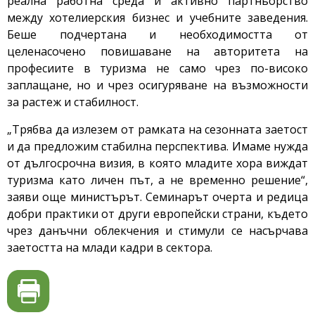
реална работна среда и активно партньорство
между хотелиерския бизнес и учебните заведения.
Беше подчертана и необходимостта от
целенасочено повишаване на авторитета на
професиите в туризма не само чрез по-високо
заплащане, но и чрез осигуряване на възможности
за растеж и стабилност.
„Трябва да излезем от рамката на сезонната заетост
и да предложим стабилна перспектива. Имаме нужда
от дългосрочна визия, в която младите хора виждат
туризма като личен път, а не временно решение“,
заяви още министърът. Семинарът очерта и редица
добри практики от други европейски страни, където
чрез данъчни облекчения и стимули се насърчава
заетостта на млади кадри в сектора.