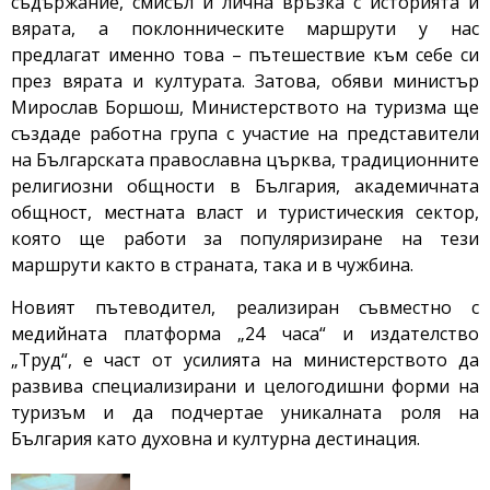
съдържание, смисъл и лична връзка с историята и
вярата, а поклонническите маршрути у нас
предлагат именно това – пътешествие към себе си
през вярата и културата. Затова, обяви министър
Мирослав Боршош, Министерството на туризма ще
създаде работна група с участие на представители
на Българската православна църква, традиционните
религиозни общности в България, академичната
общност, местната власт и туристическия сектор,
която ще работи за популяризиране на тези
маршрути както в страната, така и в чужбина.
Новият пътеводител, реализиран съвместно с
медийната платформа „24 часа“ и издателство
„Труд“, е част от усилията на министерството да
развива специализирани и целогодишни форми на
туризъм и да подчертае уникалната роля на
България като духовна и културна дестинация.