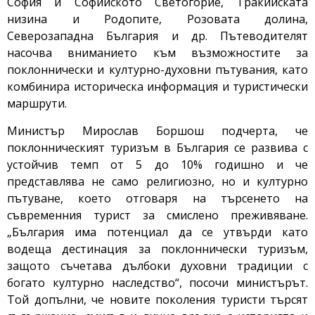
София и Софийското Светогорие, Тракийската
низина и Родопите, Розовата долина,
Северозападна България и др. Пътеводителят
насочва вниманието към възможностите за
поклоннически и културно-духовни пътувания, като
комбинира историческа информация и туристически
маршрути.
Министър Мирослав Боршош подчерта, че
поклонническият туризъм в България се развива с
устойчив темп от 5 до 10% годишно и че
представлява не само религиозно, но и културно
пътуване, което отговаря на търсенето на
съвременния турист за смислено преживяване.
„България има потенциал да се утвърди като
водеща дестинация за поклоннически туризъм,
защото съчетава дълбоки духовни традиции с
богато културно наследство“, посочи министърът.
Той допълни, че новите поколения туристи търсят