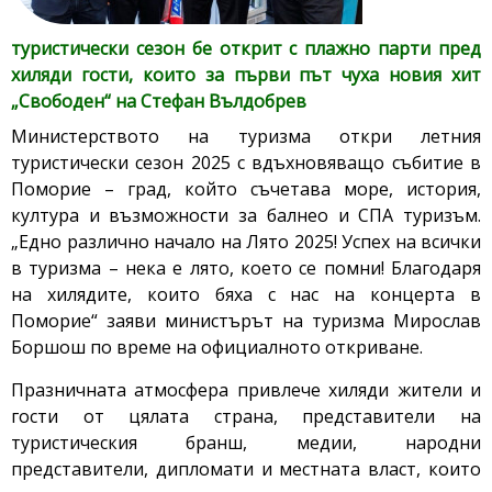
туристически сезон бе открит с плажно парти пред
хиляди гости, които за първи път чуха новия хит
„Свободен“ на Стефан Вълдобрев
Министерството на туризма откри летния
туристически сезон 2025 с вдъхновяващо събитие в
Поморие – град, който съчетава море, история,
култура и възможности за балнео и СПА туризъм.
„Едно различно начало на Лято 2025! Успех на всички
в туризма – нека е лято, което се помни! Благодаря
на хилядите, които бяха с нас на концерта в
Поморие“ заяви министърът на туризма Мирослав
Боршош по време на официалното откриване.
Празничната атмосфера привлече хиляди жители и
гости от цялата страна, представители на
туристическия бранш, медии, народни
представители, дипломати и местната власт, които