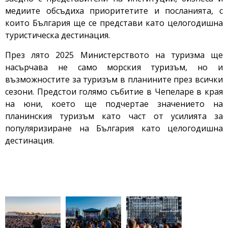
медиите обсъдиха приоритетите и посланията, с
които България ще се представи като целогодишна
туристическа дестинация.
През лято 2025 Министерството на туризма ще
насърчава не само морския туризъм, но и
възможностите за туризъм в планините през всички
сезони. Предстои голямо събитие в Чепеларе в края
на юни, което ще подчертае значението на
планинския туризъм като част от усилията за
популяризиране на България като целогодишна
дестинация.