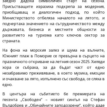
заедно дадоха символичен старт на сезона.
Присъстващите изразиха подкрепа за модерния,
приобщаващ и диалогичен подход, по който
Министерството отбеляза началото на лятото, и
подчертаха значението на сътрудничеството между
държавата, бизнеса и местните общности за
развитието на туризма като ключов сектор за
страната.
На фона на морския залез и шума на вълните,
Южният плаж в Поморие се превърна в сърцето на
празничното откриване на летния сезон 2025. Хиляди
хора се събраха, за да бъдат част от едно
незабравимо преживяване, в което музика, емоции
и очакване за лято, изпълнено със свобода, се сляха в
едно.
В центъра на събитието бе премиерата на
песента „Свободен“ – новият сингъл на Стефан
Вълдобрев и „Обичайните заподозрени“, който даде