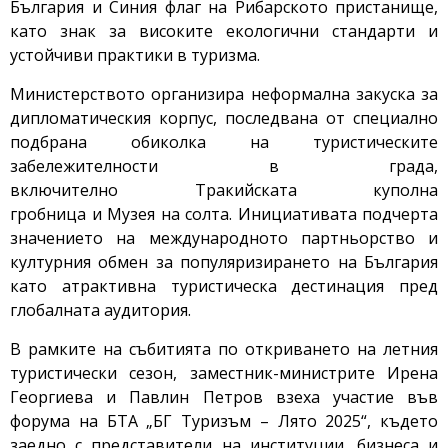
България и Синия флаг на Рибарското пристанище,
като знак за високите екологични стандарти и
устойчиви практики в туризма.
Министерството организира неформална закуска за
дипломатическия корпус, последвана от специално
подбрана обиколка на туристическите
забележителности в града,
включително Тракийската куполна
гробница и Музея на солта. Инициативата подчерта
значението на международното партньорство и
културния обмен за популяризирането на България
като атрактивна туристическа дестинация пред
глобалната аудитория.
В рамките на събитията по откриването на летния
туристически сезон, заместник-министрите Ирена
Георгиева и Павлин Петров взеха участие във
форума на БТА „БГ Туризъм – Лято 2025“, където
заедно с представители на институции, бизнеса и