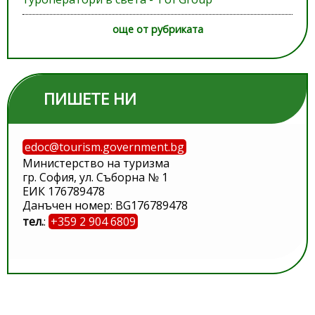
още от рубриката
ПИШЕТЕ НИ
edoc@tourism.government.bg
Министерство на туризма
гр. София, ул. Съборна № 1
ЕИК 176789478
Данъчен номер: BG176789478
тел.
:
+359 2 904 6809