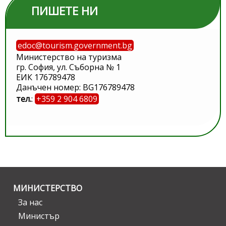
ПИШЕТЕ НИ
edoc@tourism.government.bg
Министерство на туризма
гр. София, ул. Съборна № 1
ЕИК 176789478
Данъчен номер: BG176789478
тел.
:
+359 2 904 6809
МИНИСТЕРСТВО
За нас
Министър