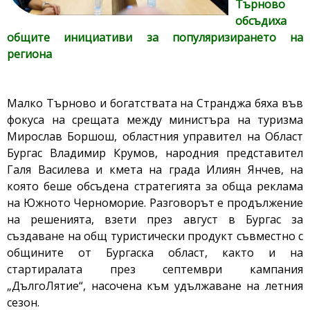
Търново
обсъдиха
общите инициативи за популяризирането на
региона
Малко Търново и богатствата на Странджа бяха във
фокуса на срещата между министъра на туризма
Мирослав Боршош, областния управител на Област
Бургас Владимир Крумов, народния представител
Галя Василева и кмета на града Илиян Янчев, на
която беше обсъдена стратегията за обща реклама
на Южното Черноморие. Разговорът е продължение
на решенията, взети през август в Бургас за
създаване на общ туристически продукт съвместно с
общините от Бургаска област, както и на
стартиралата през септември кампания
„ДългоЛятие“, насочена към удължаване на летния
сезон.