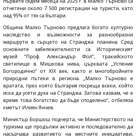
първите седем месеца на 2025 г. в Малко Търново са
отчетени около 7 500 регистрации на туристи, като
над 95% от тях са българи.
Община Малко Търново предлага богато културно
наследство и възможности за разнообразни
маршрути в сърцето на Странджа планина. Сред
основните забележителности са Историческият
музей “Проф. Александър Фол”, тракийското
светилище в Мишкова нива, църквата „Успение
Богородично“ от XIX век, както и многобройните
природни пътеки в региона. „Малко Търново е
вратата, през която България посреща всеки, който
иска да усети духа на Странджа. Затова казвам, че е
време това богатство да бъде споделено“, отбеляза
кметът Илиян Янчев.
Министър Боршош подчерта, че Министерството на
туризма ще продължи активно и последователно да
насърчава развитието на местните инициативи,