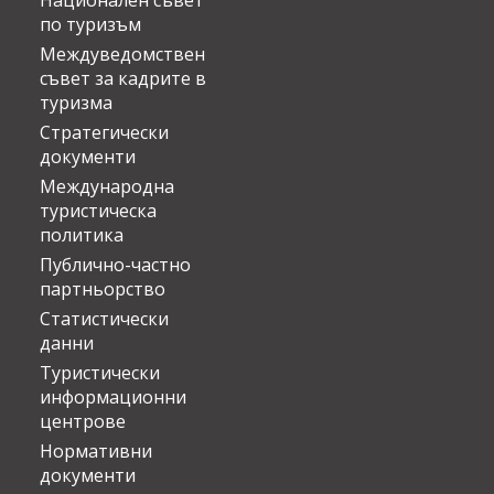
Национален съвет
по туризъм
Междуведомствен
съвет за кадрите в
туризма
Стратегически
документи
Международна
туристическа
политика
Публично-частно
партньорство
Статистически
данни
Туристически
информационни
центрове
Нормативни
документи