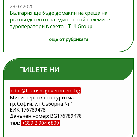
28.07.2026
България ще бъде домакин на среща на
ръководството на един от най-големите
туроператори в света - TUI Group
още от рубриката
ПИШЕТЕ НИ
edoc@tourism.government.bg
Министерство на туризма
гр. София, ул. Съборна № 1
ЕИК 176789478
Данъчен номер: BG176789478
тел.
:
+359 2 904 6809