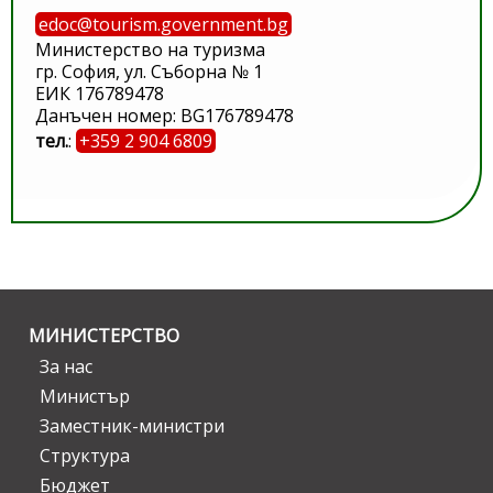
edoc@tourism.government.bg
Министерство на туризма
гр. София, ул. Съборна № 1
ЕИК 176789478
Данъчен номер: BG176789478
тел.
:
+359 2 904 6809
МИНИСТЕРСТВО
За нас
Министър
Заместник-министри
Структура
Бюджет