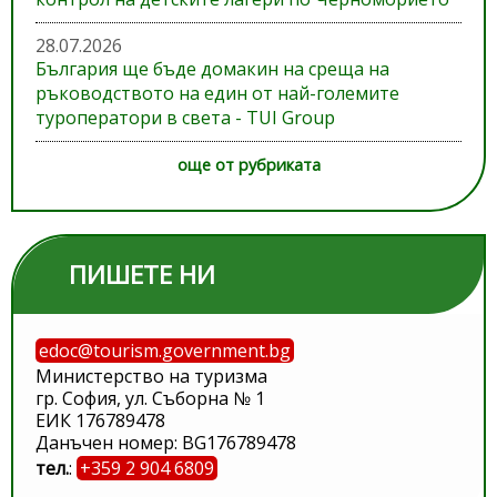
28.07.2026
България ще бъде домакин на среща на
ръководството на един от най-големите
туроператори в света - TUI Group
още от рубриката
ПИШЕТЕ НИ
edoc@tourism.government.bg
Министерство на туризма
гр. София, ул. Съборна № 1
ЕИК 176789478
Данъчен номер: BG176789478
тел.
:
+359 2 904 6809