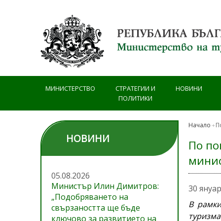
Премини към основното съдържание
МИНИСТЕРСТВО
СТРАТЕГИИ И
НОВИНИ
ПОЛИТИКИ
Начало
П
НОВИНИ
По по
минис
05.08.2026
Министър Илин Димитров:
30 януа
„Подобряването на
В рамки
свързаността ще бъде
туризма
ключово за развитието на