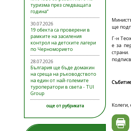
туризма през следващата
година“
Министъ
30.07.2026
ще подп
19 обекта са проверени в
рамките на засиления
Г-н Тео
контрол на детските лагери
е за пе
по Черноморието
страни.
подписв
28.07.2026
България ще бъде домакин
на среща на ръководството
на един от най-големите
Събитиет
туроператори в света - TUI
Group
Колеги,
още от рубриката