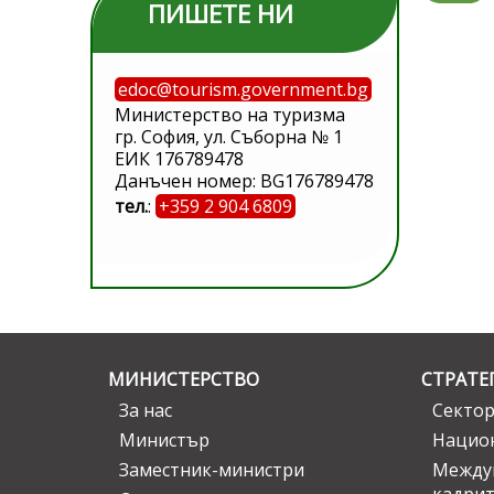
ПИШЕТЕ НИ
edoc@tourism.government.bg
Министерство на туризма
гр. София, ул. Съборна № 1
ЕИК 176789478
Данъчен номер: BG176789478
тел.
:
+359 2 904 6809
МИНИСТЕРСТВО
СТРАТЕ
За нас
Сектор
Министър
Национ
Заместник-министри
Междув