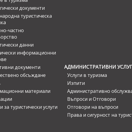
е в туризма
гически документи
ародна туристическа
ика
но-частно
ьорство
тически данни
тически информационни
ове
АДМИНИСТРАТИВНИ УСЛУ
тивни документи
ествено обсъждане
Услуги в туризма
в
Изпити
мационни материали
Административно обслужв
нации
Въпроси и Отговори
и за туристически услуги
Отговори на въпроси
Права и сигурност на тури