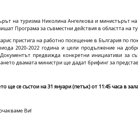
рът на туризма Николина Ангелкова и министърът на 
ишат Програма за съвместни действия в областта на тур
харис пристига на работно посещение в България по п
риода 2020-2022 година и цели продължение на добр
 Документът предвижда конкретни инициативи за сът
ането двамата министри ще дадат брифинг за представ
о ще се състои на 31 януари (петък) от 11:45 часа в зала
 очакваме Ви!