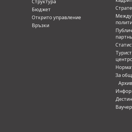
кадрит
Структура
Страте
Бюджет
Междун
Открито управление
полит
Връзки
Публич
партн
Статис
Турис
центр
Норма
За общ
Архи
Инфор
Дести
Ваучер