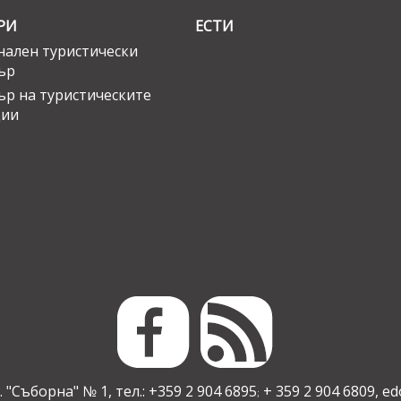
РИ
ЕСТИ
ален туристически
ър
ър на туристическите
ции
 "Съборна" № 1, тел.: +359 2 904 6895
+ 359 2 904 6809,
ed
;