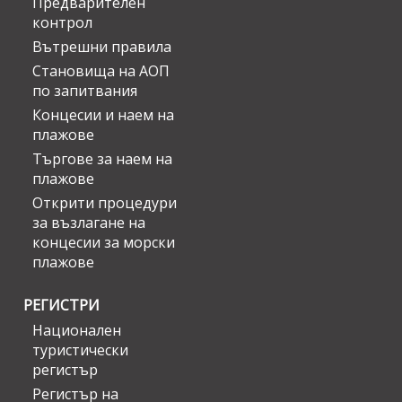
Предварителен
контрол
Вътрешни правила
Становища на АОП
по запитвания
Концесии и наем на
плажове
Търгове за наем на
плажове
Открити процедури
за възлагане на
концесии за морски
плажове
РЕГИСТРИ
Национален
туристически
регистър
Регистър на