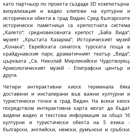
като партньор по проекта създаде 3D компютърна
визуализация и видео клипове на културни и
исторически обекти в град Видин. Сред българските
исторически паметници са крепостната система
„Калето“; средновековната крепост „Баба Вида“;
музеят „Кръстата Казарма“; Историческият музей
„Конака“; Еврейската синагога; турската поща в
крайдунавския парк; драматичният театър „Вида“;
църквата „Св. Николай Мирликийски Чудотворец;
Археологическият музей - Епиграфски център и
други.
Четири интерактивни киоск терминала бяха
доставени и инсталирани във важни културни и
туристически точки в град Видин. На всеки киоск
посредством интерактивна карта могат да бъдат
видяни видео и текстова информация за общо 16
културни и туристически обекта на 5 езика -
български, английски, немски, румънски и сръбски.