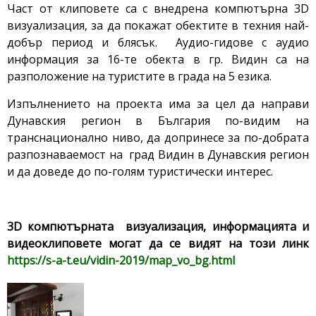
Част от клиповете са с внедрена компютърна 3D
визуализация, за да покажат обектите в техния най-
добър период и блясък. Аудио-гидове с аудио
информация за 16-те обекта в гр. Видин са на
разположение на туристите в града на 5 езика.
Изпълнението на проекта има за цел да направи
Дунавския регион в България по-видим на
транснационално ниво, да допринесе за по-добрата
разпознаваемост на град Видин в Дунавския регион
и да доведе до по-голям туристически интерес.
3D компютърната визуализация, информацията и
видеоклиповете могат да се видят на този линк
https://s-a-t.eu/vidin-2019/map_vo_bg.html