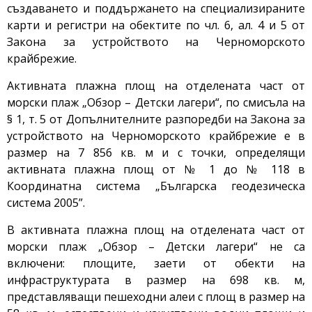
създаването и поддържането на специализираните
карти и регистри на обектите по чл. 6, ал. 4 и 5 от
Закона за устройството на Черноморското
крайбрежие.
Активната плажна площ на отделената част от
морски плаж „Обзор – Детски лагери“, по смисъла на
§ 1, т. 5 от Допълнителните разпоредби на Закона за
устройството на Черноморското крайбрежие е в
размер на 7 856 кв. м и с точки, определящи
активната плажна площ от № 1 до № 118 в
Координатна система „Българска геодезическа
система 2005”.
В активната плажна площ на отделената част от
морски плаж „Обзор – Детски лагери“ не са
включени: площите, заети от обекти на
инфраструктурата в размер на 698 кв. м,
представляващи пешеходни алеи с площ в размер на