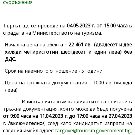
съоръжения
.
Търгът ще се проведе на
04.05.2023 г. от 15:00 часа
в
сградата на Министерството на туризма.
Начална цена на обекта
– 22
461 лв. (двадесет и две
хиляди четиристотин шестдесет и един лева
) без
ДДС.
Срок на наемното отношение - 5 години
Цена на тръжната документация – 1000 лв. (хиляда
лева)
Изискванията към кандидатите са описани в
тръжна документация, която може да бъде получена
от 9:00 часа на 11.04.2023 г. до 17:00 часа на 27.04.2023
г. /включително/
, след като кандидатът изпрати на
следния имейл адрес:
targove@tourism.government.bg
,