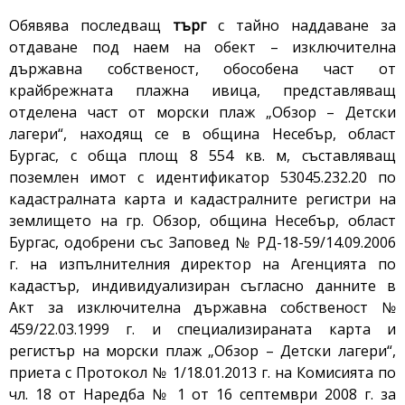
Обявява последващ
търг
с тайно наддаване за
отдаване под наем на обект – изключителна
държавна собственост, обособена част от
крайбрежната плажна ивица, представляващ
отделена част от морски плаж „Обзор – Детски
лагери“, находящ се в община Несебър, област
Бургас, с обща площ 8 554 кв. м, съставляващ
поземлен имот с идентификатор 53045.232.20 по
кадастралната карта и кадастралните регистри на
землището на гр. Обзор, община Несебър, област
Бургас, одобрени със Заповед № РД-18-59/14.09.2006
г. на изпълнителния директор на Агенцията по
кадастър, индивидуализиран съгласно данните в
Акт за изключителна държавна собственост №
459/22.03.1999 г. и специализираната карта и
регистър на морски плаж „Обзор – Детски лагери“,
приета с Протокол № 1/18.01.2013 г. на Комисията по
чл. 18 от Наредба № 1 от 16 септември 2008 г. за