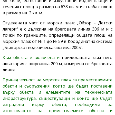
58 кв. м, естествени и изкуствени водни площи и
течения с площ в размер на 638 кв. м и стълба с площ
в размер на 2 кв. м.
Отделената част от морски плаж „Обзор – Детски
лагери“ е с дължина на бреговата линия 306 м и с
точки по границите, определящи общата площ на
морския плаж от № 1 до № 59 в Координатна система
„Българска геодезическа система 2005”.
Към обекта е включена и
прилежащата към него
акватория с широчина 200 м, измерена от бреговата
линия.
Принадлежност на морския плаж са преместваемите
обекти и съоръжения, които ще бъдат поставени
върху обекта и елементите на техническата
инфраструктура, съществуващи и които ще бъдат
изградени върху обекта, необходими за
използването на преместваемите обекти и