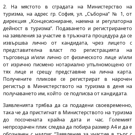
2. На мястото в сградата на Министерство на
туризма, на адрес гр. София, ул. „Съборна“ № 1, от
дирекция „Концесиониране, наемна и регулаторна
дейност в туризма“. Подаването и регистрирането
на заявления за участие в тръжната процедура да се
извършва лично от кандидата, чрез лицето с
представителна власт по регистрацията на
търговеца и/или лично от физическото лице и/или
от изрично писмено нотариално упълномощено от
тях лице и срещу представяне на лична карта.
Получените пликове се регистрират в нарочен
регистър в Министерството на туризма в деня на
получаването им, който се подписва от кандидата.
Заявленията трябва да са подадени своевременно,
така че да пристигнат в Министерството на туризма
до посочената крайна дата и час. Големият
непрозрачен плик следва да побира размер А4 и да е
обозначен с надпис “Заявление за участие в търг с