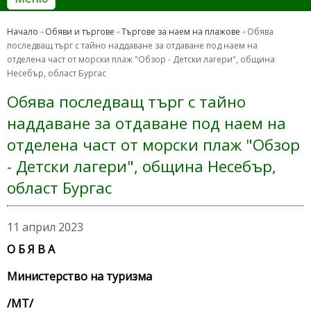
Начало
Обяви и търгове
Търгове за наем на плажове
Обява
последващ търг с тайно наддаване за отдаване под наем на
отделена част от морски плаж "Обзор - Детски лагери", община
Несебър, област Бургас
Обява последващ търг с тайно
наддаване за отдаване под наем на
отделена част от морски плаж "Обзор
- Детски лагери", община Несебър,
област Бургас
11 април 2023
О Б Я В А
Министерство на туризма
/МТ/