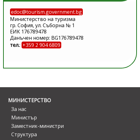
edoc@tourism.government.bg
Министерство на туризма
гр. София, ул. Съборна № 1
ЕИК 176789478
Данъчен номер: BG176789478
тел.
:
+359 2 904 6809
МИНИСТЕРСТВО
За нас
Министър
Заместник-министри
Структура