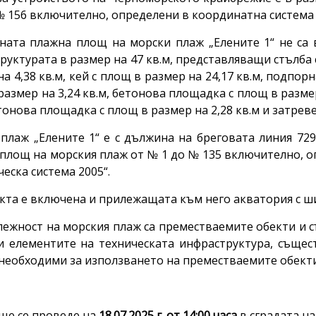
№ 156 включително, определени в координатна система „
ната плажна площ на морски плаж „Елените 1“ не са 
руктурата в размер на 47 кв.м, представляващи стълба с
а 4,38 кв.м, кей с площ в размер на 24,17 кв.м, подпорн
размер на 3,24 кв.м, бетонова площадка с площ в размер
етонова площадка с площ в размер на 2,28 кв.м и затреве
плаж „Елените 1“ е с дължина на бреговата линия 72
площ на морския плаж от № 1 до № 135 включително, о
еска система 2005“.
кта е включена и прилежащата към него акватория с ши
ежност на морския плаж са преместваемите обекти и 
и елементите на техническата инфраструктура, съще
 необходими за използването на преместваемите обект
ще се проведе на
1
8
.07.2025 г. от 14:00 часа
в сградата н