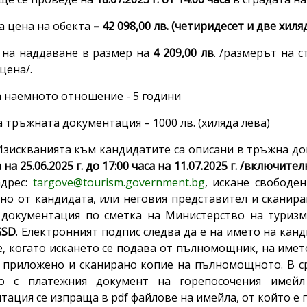
а цена на обекта
–
42 098,00 лв. (четиридесет и две хиля
на наддаване в размер на
4 209,00 лв
. /размерът на 
цена/.
а наемното отношение - 5 години
 тръжната документация – 1000 лв. (хиляда лева)
анията към кандидатите са описани в тръжна доку
а на 25.06.2025
г. до 17:00 часа на 11.07.2025
г. /включител
адрес:
targove@tourism.government.bg
, искане свободе
но от кандидата, или неговия представител и сканира
документация по сметка на Министерство на туриз
GSD
. Електронният подпис следва да е на името на кан
е, когато искането се подава от пълномощник, на име
 приложено и сканирано копие на пълномощното. В ср
то с платежния документ на горепосочения имей
тация се изпраща в pdf файлове на имейла, от който е 