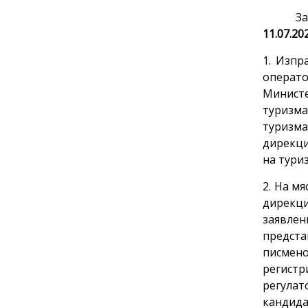
Заявле
11.07.20
1. Изпр
операт
Министе
туризма
туризма
дирекци
на тури
2. На мя
дирекци
заявле
предста
писмено
регист
регулат
кандида