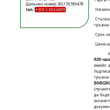
Данъчен номер: BG176789478
Началн
тел.
:
+359 2 904 6809
Стъпка 
тръжна 
Срок н
Цена на
Изискв
9:00 час
имейл 
подписа
тръжна 
BNBGB
случаит
да бъде
искане
докумен