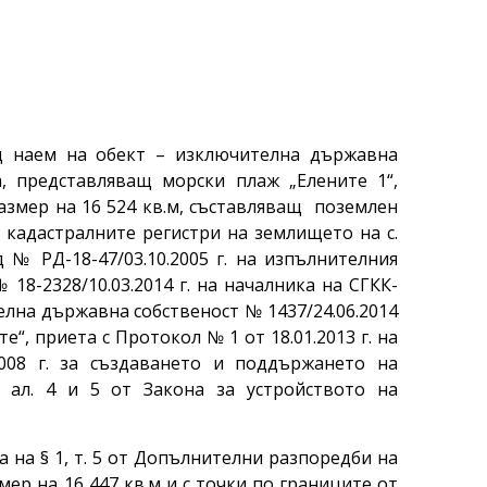
д наем на обект – изключителна държавна
, представляващ морски плаж „Елените 1“,
размер на 16 524 кв.м, съставляващ поземлен
и кадастралните регистри на землището на с.
 № РД-18-47/03.10.2005 г. на изпълнителния
18-2328/10.03.2014 г. на началника на СГКК-
елна държавна собственост № 1437/24.06.2014
е“, приета с Протокол № 1 от 18.01.2013 г. на
08 г. за създаването и поддържането на
, ал. 4 и 5 от Закона за устройството на
 на § 1, т. 5 от Допълнителни разпоредби на
ер на 16 447 кв.м и с точки по границите от