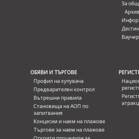
За общ
Архи
Инфор
Дести
Ваучер
ОБЯВИ И ТЪРГОВЕ
РЕГИСТ
Профил на купувача
Национ
регист
Предварителен контрол
Регист
Вътрешни правила
атрак
Становища на АОП по
запитвания
Концесии и наем на плажове
Търгове за наем на плажове
Открити процедури за