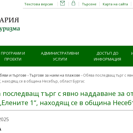
Текстова версия
Търсене
Карта на сайта
ПРОГРАМИ И
АДМИНИСТРАТИВНИ
ДОСТЪП ДО
ПРОЕКТИ
УСЛУГИ
ИНФОРМАЦИЯ
бяви и търгове
Търгове за наем на плажове
Обява последващ търг с яв
“, находящ се в община Несебър, област Бургас
 последващ търг с явно наддаване за о
„Елените 1“, находящ се в община Несеб
2025
 Б Я В А