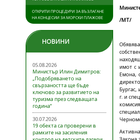
Министе
ОТКРИТИ ПРОЦЕДУРИ ЗА ВЪЗЛАГАНЕ
НА КОНЦЕСИИ ЗА МОРСКИ ПЛАЖОВЕ
/МТ/
НОВИНИ
Обявяв
собстве
находящ
05.08.2026
имот с 
Министър Илин Димитров:
Емона, 
„Подобряването на
директо
свързаността ще бъде
Бургас,
ключово за развитието на
г. и сп
туризма през следващата
комиси
година“
специал
30.07.2026
Черномо
19 обекта са проверени в
Активна
рамките на засиления
Закона 
контрол на детските лагери