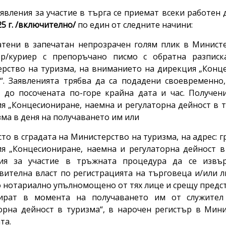
ния за участие в търга се приемат всеки работен
25 г. /включително/
по един от следните начини:
атени в запечатан непрозрачен голям плик в Минист
ор/куриер с препоръчано писмо с обратна разписк
рство на туризма, на вниманието на дирекция „Конце
“. Заявленията трябва да са подадени своевременно
 до посочената по-горе крайна дата и час. Получен
я „Концесиониране, наемна и регулаторна дейност в 
зма в деня на получаването им или
сто в сградата на Министерство на туризма, на адрес: г
я „Концесиониране, наемна и регулаторна дейност в
ния за участие в тръжната процедура да се извъ
вителна власт по регистрацията на търговеца и/или л
 нотариално упълномощено от тях лице и срещу предст
рират в момента на получаването им от служител
орна дейност в туризма“, в нарочен регистър в Мини
та.