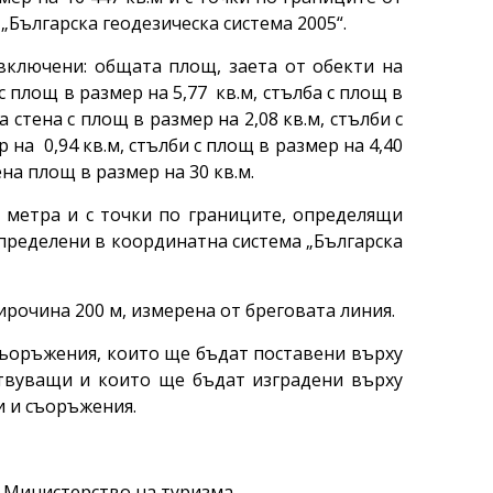
Българска геодезическа система 2005“.
включени: общата площ, заета от обекти на
 площ в размер на 5,77 кв.м, стълба с площ в
а стена с площ в размер на 2,08 кв.м, стълби с
 на 0,94 кв.м, стълби с площ в размер на 4,40
на площ в размер на 30 кв.м.
9 метра и с точки по границите, определящи
пределени в координатна система „Българска
рочина 200 м, измерена от бреговата линия.
съоръжения, които ще бъдат поставени върху
ствуващи и които ще бъдат изградени върху
и и съоръжения.
а Министерство на туризма.