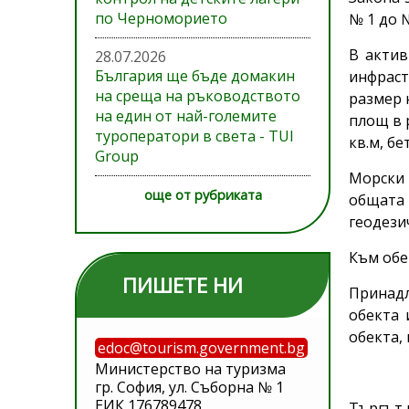
по Черноморието
№ 1 до 
В актив
28.07.2026
България ще бъде домакин
инфраст
на среща на ръководството
размер н
на един от най-големите
площ в 
туроператори в света - TUI
кв.м, б
Group
Морски 
още от рубриката
общата 
геодезич
Към обе
ПИШЕТЕ НИ
Принадл
обекта 
обекта,
edoc@tourism.government.bg
Министерство на туризма
гр. София, ул. Съборна № 1
ЕИК 176789478
Търгът 