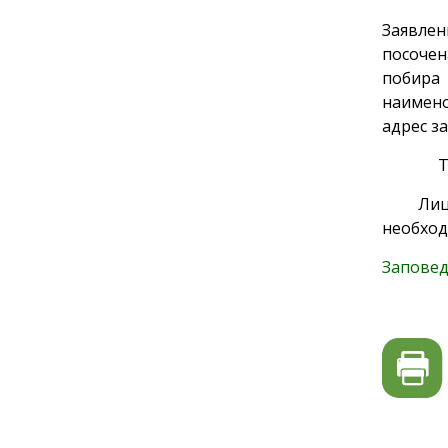
Заявлен
посочен
побира
наимено
адрес з
Телефон
Лицата,
необход
Запове