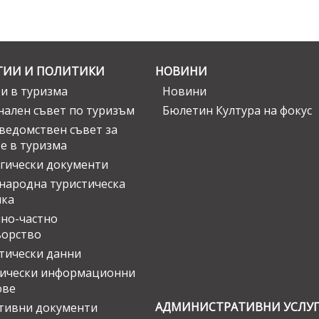
ГИИ И ПОЛИТИКИ
НОВИНИ
и в туризма
Новини
ален съвет по туризъм
Бюлетин Култура на фокус
едомствен съвет за
е в туризма
гически документи
ародна туристическа
ика
но-частно
ьорство
тически данни
тически информационни
ове
АДМИНИСТРАТИВНИ УСЛУ
тивни документи