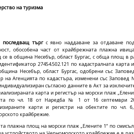
рство на туризма
а
последващ
търг
с явно наддаване за отдаване по
ност, обособена част от крайбрежната плажна ивица
 се в община Несебър, област Бургас, с обща площ в 
идентификатор 27454.502.121 по кадастралната карта 
община Несебър, област Бургас, одобрени със Заповед
р на Агенцията по кадастъра, изменени със Заповед № 
 индивидуализиран съгласно данните в Акт за изключит
ециализираната карта и регистър на морски плаж „Еленит
ята по чл. 18 от Наредба № 1 от 16 септември 20
изираните карти и регистри на обектите по чл. 6
рското крайбрежие.
та плажна площ на морски плаж „Елените 1“ по смисъла
за устройството на Черноморското крайбрежие е в разм