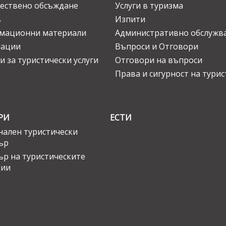
ествено обсъждане
Услуги в туризма
в
Изпити
мационни материали
Административно обслужв
нации
Въпроси и Отговори
и за туристически услуги
Отговори на въпроси
Права и сигурност на тури
РИ
ЕСТИ
ален туристически
ър
ър на туристическите
ции