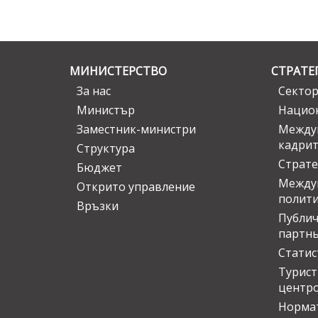
МИНИСТЕРСТВО
СТРАТЕ
За нас
Сектор
Министър
Национ
Заместник-министри
Междув
кадрит
Структура
Страте
Бюджет
Междун
Открито управление
полит
Връзки
Публич
партн
Статис
Турис
центр
Норма