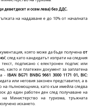
ди деветдесет и осем лева) без ДДС.
стъпката на наддаване е до 10% от началната
ментация, която може да бъде получена
от
но/
, след като кандидатът изпрати на следния
н текст, подписано с електронен подпис или
но, както и платежен документ за заплатена
ма -
IBAN BG71 BNBG 9661 3000 1171 01, BIC:
дидата или неговия законен представител, а в
то на пълномощника, като към имейла следва
ок до един работен ден след получаване на
л на Министерство на туризма, тръжната
получено искането.