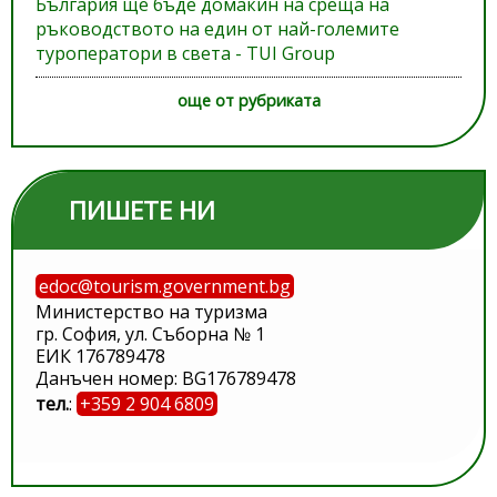
България ще бъде домакин на среща на
ръководството на един от най-големите
туроператори в света - TUI Group
още от рубриката
ПИШЕТЕ НИ
edoc@tourism.government.bg
Министерство на туризма
гр. София, ул. Съборна № 1
ЕИК 176789478
Данъчен номер: BG176789478
тел.
:
+359 2 904 6809