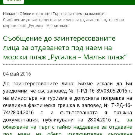
Начало
Обяви и търгове
Търгове за наем на плажове
Съобщение до заинтересованите лица за отдаването под наем на
морски плаж „Русалка – Малък плаж“
Съобщение до заинтересованите
лица за отдаването под наем на
морски плаж „Русалка – Малък плаж“
04 май 2016
До заинтересованите лица: Бихме искали да Ви
уведомим, че със заповед № Т-РД-16-89/03.05.2016 г.
на министъра на туризма е допусната поправка на
очевидна фактическа грешка в заповед № Т-РД-16-
74/28.04.2016 г. и съпътстващата я тръжна
документация, публикувани на 28.04.2016 г.,
за
обявяване на търг с тайно наддаване за отдаване
под наем на обект изключителна държавна