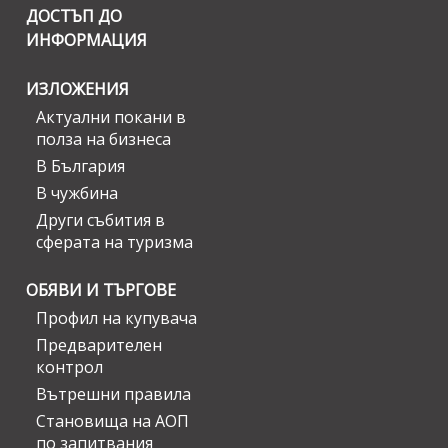
ДОСТЪП ДО
ИНФОРМАЦИЯ
ИЗЛОЖЕНИЯ
Актуални покани в
полза на бизнеса
В България
В чужбина
Други събития в
сферата на туризма
ОБЯВИ И ТЪРГОВЕ
Профил на купувача
Предварителен
контрол
Вътрешни правила
Становища на АОП
по запитвания