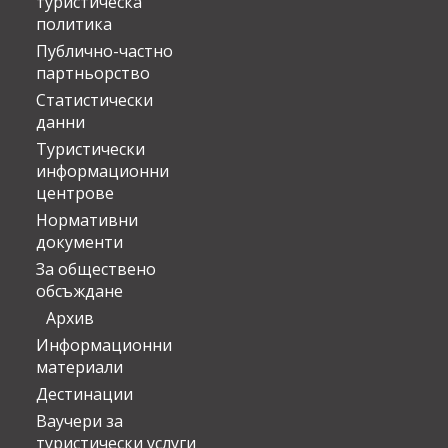
туристическа
политика
Публично-частно
партньорство
Статистически
данни
Туристически
информационни
центрове
Нормативни
документи
За обществено
обсъждане
Архив
Информационни
материали
Дестинации
Ваучери за
туристически услуги