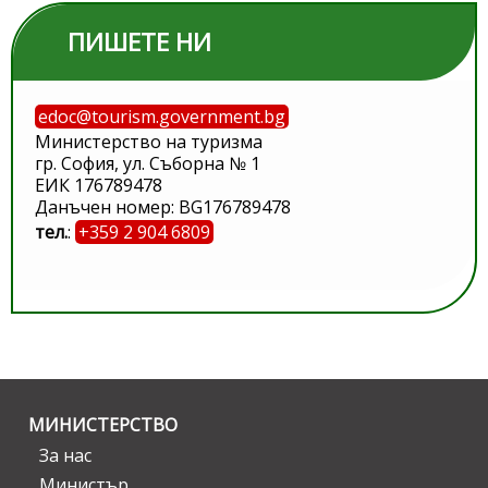
ПИШЕТЕ НИ
edoc@tourism.government.bg
Министерство на туризма
гр. София, ул. Съборна № 1
ЕИК 176789478
Данъчен номер: BG176789478
тел.
:
+359 2 904 6809
МИНИСТЕРСТВО
За нас
Министър