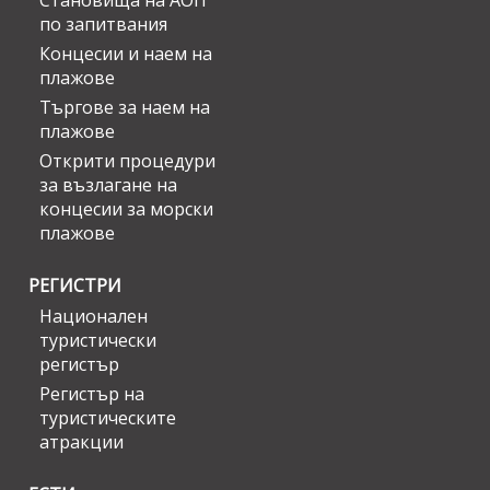
Становища на АОП
по запитвания
Концесии и наем на
плажове
Търгове за наем на
плажове
Открити процедури
за възлагане на
концесии за морски
плажове
РЕГИСТРИ
Национален
туристически
регистър
Регистър на
туристическите
атракции