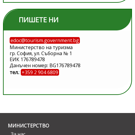
ПИШЕТЕ НИ
edoc@tourism.government.bg
Министерство на туризма
гр. София, ул. Съборна № 1
ЕИК 176789478
Данъчен номер: BG176789478
тел.
:
+359 2 904 6809
МИНИСТЕРСТВО
За нас