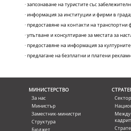
· запознаване на туристите със забележителн
· информация за институции и фирми в града
· предоставяне на контакти на транспортни 
· упътване и консултиране за местата за наст
· предоставяне на информация за културните
·
предлагане на безплатни и платени реклам
МИНИСТЕРСТВО
СТРАТЕ
За нас
Сектор
Министър
Национ
Заместник-министри
Междув
кадрит
Структура
Страте
Бюджет