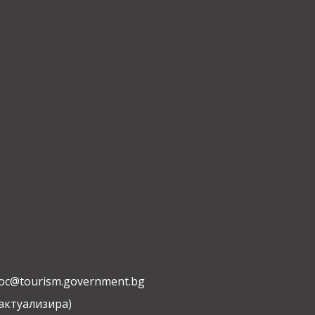
oc@tourism.government.bg
 актуализира)