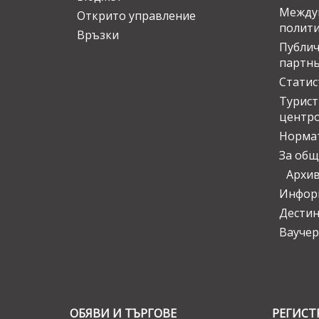
Междун
Открито управление
полит
Връзки
Публич
партн
Статис
Турис
центр
Норма
За общ
Архи
Инфор
Дести
Ваучер
ОБЯВИ И ТЪРГОВЕ
РЕГИСТ