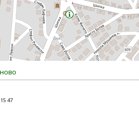
яново
 15 47