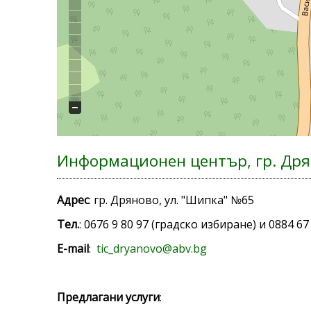
Информационен център, гр. Др
Адрес
: гр. Дряново, ул. "Шипка" №65
Тел.
: 0676 9 80 97 (градско избиране) и 0884 67
E-mail
:
tic_dryanovo@abv.bg
Предлагани услуги
: