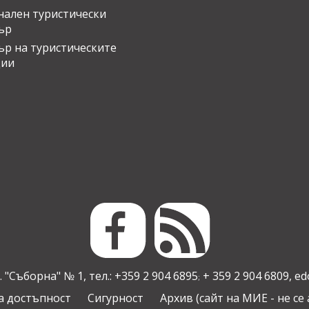
ален туристически
ър
ър на туристическите
ции
 "Съборна" № 1, тел.: +359 2 904 6895
+ 359 2 904 6809,
ed
;
а достъпност
Сигурност
Архив (сайт на МИЕ - не се