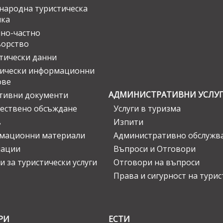
ародна туристическа
ика
но-частно
ьорство
тически данни
тически информационни
ове
АДМИНИСТРАТИВНИ УСЛУ
тивни документи
ествено обсъждане
Услуги в туризма
в
Изпити
мационни материали
Административно обслужв
нации
Въпроси и Отговори
и за туристически услуги
Отговори на въпроси
Права и сигурност на тури
РИ
ЕСТИ