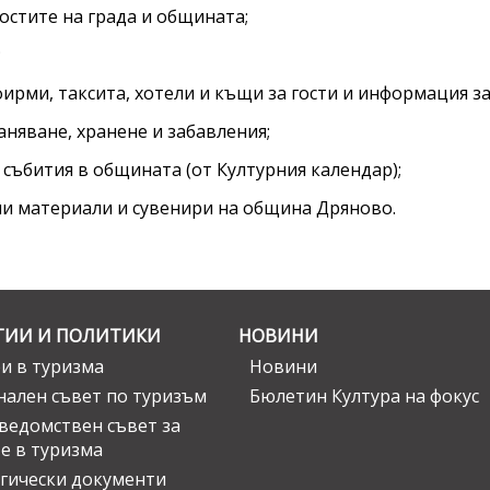
остите на града и общината;
;
фирми, таксита, хотели и къщи за гости и информация з
аняване, хранене и забавления;
 събития в общината (от Културния календар);
ни материали и сувенири на община Дряново.
ГИИ И ПОЛИТИКИ
НОВИНИ
и в туризма
Новини
ален съвет по туризъм
Бюлетин Култура на фокус
едомствен съвет за
е в туризма
гически документи