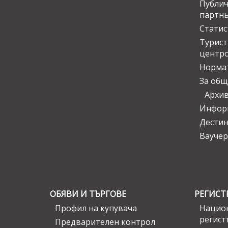
Публич
партн
Статис
Турис
центр
Норма
За общ
Архи
Инфор
Дести
Ваучер
ОБЯВИ И ТЪРГОВЕ
РЕГИСТ
Профил на купувача
Национ
регист
Предварителен контрол