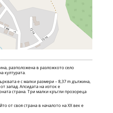
дина, разположена в разложкото село
а културата.
рквата е с малки размери – 8,37 m дължина,
от запад. Апсидата на изток е
ерната страна. Три малки кръгли прозореца
йто от своя страна в началото на XX век е