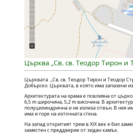
Църква „Св. св. Теодор Тирон и 
Църквата „Св. св. Теодор Тирон и Теодор Ст
Добърско. Църквата, в която има запазени и
Архитектурата на храма е повлияна от църко
6,5 m широчина, 5,2 m височина. В архитекту
полуцилиндрична и не излиза отвън. В нея и
има и горе на източната стена.
На запад откритият трем в XIX век е бил заме
заместен с преддверие от зидан камък.