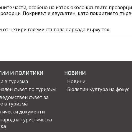
ните части, особено на изток около кръглите прозорци 
прозорци. Покривът е двускатен, като покритието първ
от четири големи стъпала с аркада върху тях.
ГИИ И ПОЛИТИКИ
НОВИНИ
и в туризма
Новини
ален съвет по туризъм
Бюлетин Култура на фокус
едомствен съвет за
е в туризма
гически документи
ародна туристическа
ика