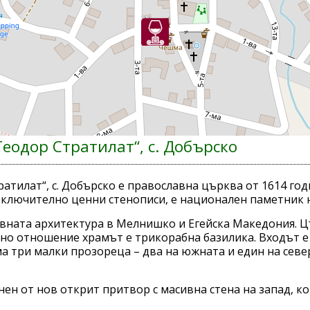
Теодор Стратилат“, с. Добърско
ратилат“, с. Добърско е православна църква от 1614 го
зключително ценни стенописи, е национален паметник н
вната архитектура в Мелнишко и Егейска Македония. Цъ
рно отношение храмът е трикорабна базилика. Входът е 
ма три малки прозореца – два на южната и един на сев
нен от нов открит притвор с масивна стена на запад, ко