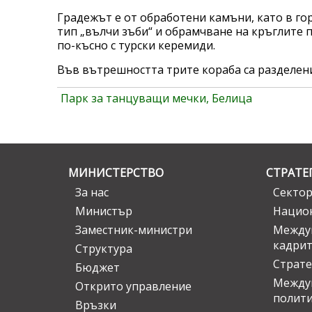
Градежът е от обработени камъни, като в гор
тип „вълчи зъби“ и обрамчване на кръглите 
по-късно с турски керемиди.
Във вътрешността трите кораба са разделени 
Парк за танцуващи мечки, Белица
МИНИСТЕРСТВО
СТРАТЕ
За нас
Сектор
Министър
Национ
Заместник-министри
Междув
кадрит
Структура
Страте
Бюджет
Междун
Открито управление
полит
Връзки