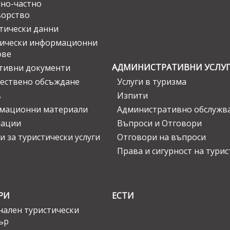
но-частно
ьорство
тически данни
тически информационни
ове
АДМИНИСТРАТИВНИ УСЛУ
тивни документи
ествено обсъждане
Услуги в туризма
в
Изпити
мационни материали
Административно обслужв
нации
Въпроси и Отговори
и за туристически услуги
Отговори на въпроси
Права и сигурност на тури
РИ
ЕСТИ
ален туристически
ър