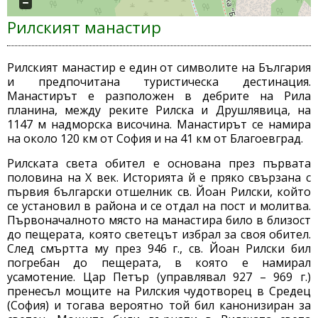
Рилският манастир
Рилският манастир е един от символите на България
и предпочитана туристическа дестинация.
Манастирът е разположен в дебрите на Рила
планина, между реките Рилска и Друшлявица, на
1147 м надморска височина. Манастирът се намира
на около 120 км от София и на 41 км от Благоевград.
Рилската света обител е основана през първата
половина на Х век. Историята й е пряко свързана с
първия български отшелник св. Йоан Рилски, който
се установил в района и се отдал на пост и молитва.
Първоначалното място на манастира било в близост
до пещерата, която светецът избрал за своя обител.
След смъртта му през 946 г., св. Йоан Рилски бил
погребан до пещерата, в която е намирал
усамотение. Цар Петър (управлявал 927 – 969 г.)
пренесъл мощите на Рилския чудотворец в Средец
(София) и тогава вероятно той бил канонизиран за