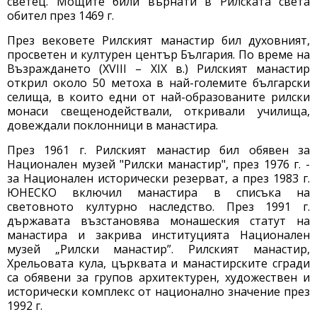
светец. Мощите били върнати в Рилската света
обител през 1469 г.
През вековете Рилският манастир бил духовният,
просветен и културен център България. По време на
Възраждането (XVIII – XIX в.) Рилският манастир
открил около 50 метоха в най-големите български
селища, в които едни от най-образованите рилски
монаси свещенодействали, откривали училища,
довеждали поклонници в манастира.
През 1961 г. Рилският манастир бил обявен за
Национален музей "Рилски манастир", през 1976 г. -
за Национален исторически резерват, а през 1983 г.
ЮНЕСКО включил манастира в списъка на
световното културно наследство. През 1991 г.
държавата възстановява монашеския статут на
манастира и закрива институцията Национален
музей „Рилски манастир”. Рилският манастир,
Хрельовата кула, църквата и манастирските сгради
са обявени за групов архитектурен, художествен и
исторически комплекс от национално значение през
1992 г.