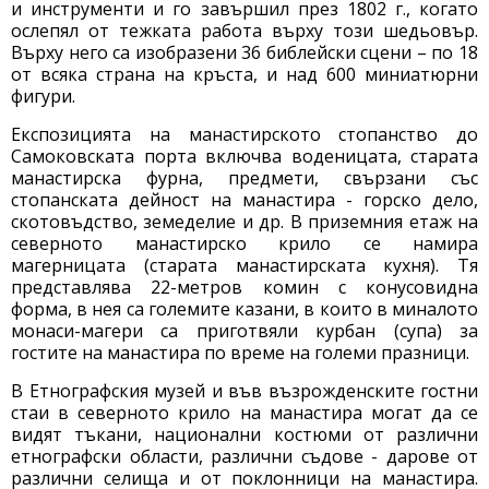
и инструменти и го завършил през 1802 г., когато
ослепял от тежката работа върху този шедьовър.
Върху него са изобразени 36 библейски сцени – по 18
от всяка страна на кръста, и над 600 миниатюрни
фигури.
Експозицията на манастирското стопанство до
Самоковската порта включва воденицата, старата
манастирска фурна, предмети, свързани със
стопанската дейност на манастира - горско дело,
скотовъдство, земеделие и др. В приземния етаж на
северното манастирско крило се намира
магерницата (старата манастирската кухня). Тя
представлява 22-метров комин с конусовидна
форма, в нея са големите казани, в които в миналото
монаси-магери са приготвяли курбан (супа) за
гостите на манастира по време на големи празници.
В Етнографския музей и във възрожденските гостни
стаи в северното крило на манастира могат да се
видят тъкани, национални костюми от различни
етнографски области, различни съдове - дарове от
различни селища и от поклонници на манастира.