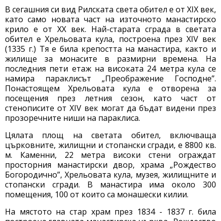
В сегашния си вид Рилската света обител е от XIX век,
като само новата част на източното манастирско
крило е от XX век. Най-старата сграда в светата
обител е Хрельовата кула, построена през XIV век
(1335 г.) Тя е била крепостта на манастира, както и
жилище за монасите в размирни времена. На
последния пети етаж на високата 24 метра кула се
намира параклисът „Преображение Господне”.
Понастоящем Хрельовата кула е отворена за
посещения през летния сезон, като част от
стенописите от XIV век могат да бъдат видени през
прозоречните ниши на параклиса.
Цялата площ на светата обител, включваща
църковните, жилищни и стопански сгради, е 8800 кв.
м. Каменни, 22 метра високи стени ограждат
просторния манастирски двор, храма „Рождество
Богородично”, Хрельовата кула, музея, жилищните и
стопански сгради. В манастира има около 300
помещения, 100 от които са монашески килии.
На мястото на стар храм през 1834 - 1837 г. била