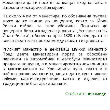
Желаещите да ги посетят заплащат входна такса в
Църковно-историческия музей.
На около 4 км от манастира, по обозначена пътека,
може да се стигне до пещерата, която св. Йоан
Рилски избрал за свое убежище. По-късно до
пещерата била изградена църквата „Успение на св.
Йоан Рилски”, обновена през 1820 г. В пещерата се
влиза след тесен проход между скалата и църквата.
Рилският манастир е действащ мъжки манастир.
Пред двете манастирски порти са обособени
паркинги за автомобили и автобуси. Манастирът
предлага нощувка, а в манастирската книжарница и
в магазинчетата на Хрельовата кула, както и в
района около манастира, могат да се купят икони,
албуми, картички,сувенири, както и изделия от
традиционни български занаяти.
Стобските пирамиди