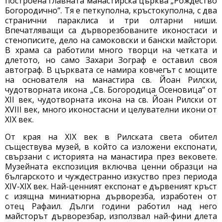
построена главната манастирска църква „Рождество
Богородично”. Тя е петкуполна, кръстокуполна, с два
странични параклиса и три олтарни ниши.
Впечатляващи са дърворезбованите иконостаси и
стенописите, дело на самоковски и бански майстори.
В храма са работили много творци на четката и
длетото, но само Захари Зограф е оставил своя
автограф. В църквата се намира ковчегът с мощите
на основателя на манастира св. Йоан Рилски,
чудотворната икона „Св. Богородица Осеновица” от
XII век, чудотворната икона на св. Йоан Рилски от
XVIII век, много иконостасни и целувателни икони от
XIX век.
От края на XIX век в Рилската света обител
съществува музей, в който са изложени експонати,
свързани с историята на манастира през вековете.
Музейната експозиция включва ценни образци на
българското и чуждестранно изкуство през периода
ХIV-XIX век. Най-ценният експонат е дървеният кръст
с изящна миниатюрна дърворезба, изработен от
отец Рафаил. Дълги години работил над него
майсторът дърворезбар, използвал най-фини длета