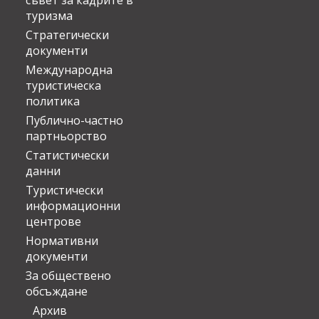
съвет за кадрите в
туризма
Стратегически
документи
Международна
туристическа
политика
Публично-частно
партньорство
Статистически
данни
Туристически
информационни
центрове
Нормативни
документи
За обществено
обсъждане
Архив