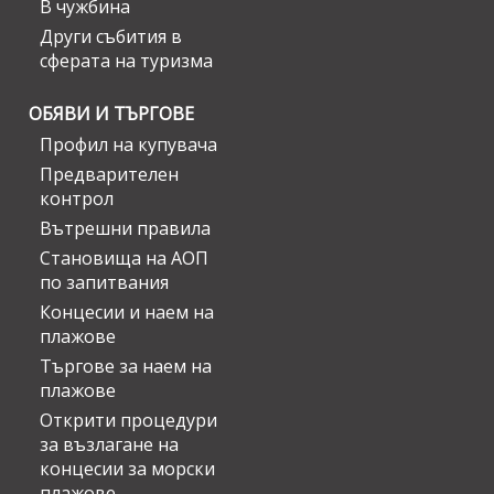
В чужбина
Други събития в
сферата на туризма
ОБЯВИ И ТЪРГОВЕ
Профил на купувача
Предварителен
контрол
Вътрешни правила
Становища на АОП
по запитвания
Концесии и наем на
плажове
Търгове за наем на
плажове
Открити процедури
за възлагане на
концесии за морски
плажове