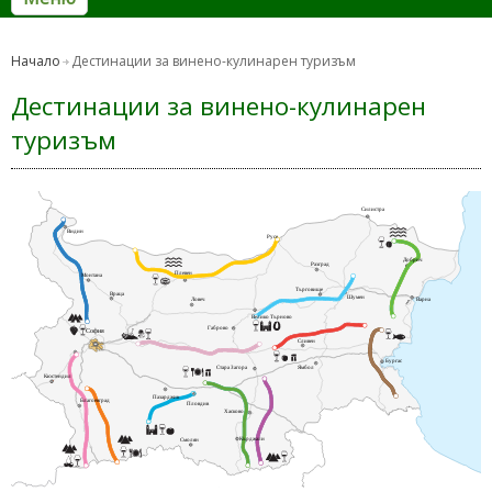
Начало
Дестинации за винено-кулинарен туризъм
Дестинации за винено-кулинарен
туризъм
Силистра
Видин
Русе
Добрич
Разград
Плевен
Монтана
Търговище
Враца
Шумен
Варна
Ловеч
Велико Търново
Габрово
София
Сливен
Бургас
Ямбол
Стара Загора
Кюстендил
Пазарджик
Благоевград
Пловдив
Хасково
Кърджали
Смолян