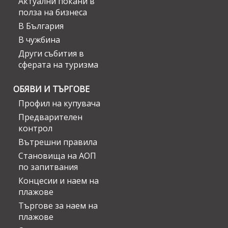
Актуални покани в
полза на бизнеса
В България
В чужбина
Други събития в
сферата на туризма
ОБЯВИ И ТЪРГОВЕ
Профил на купувача
Предварителен
контрол
Вътрешни правила
Становища на АОП
по запитвания
Концесии и наем на
плажове
Търгове за наем на
плажове