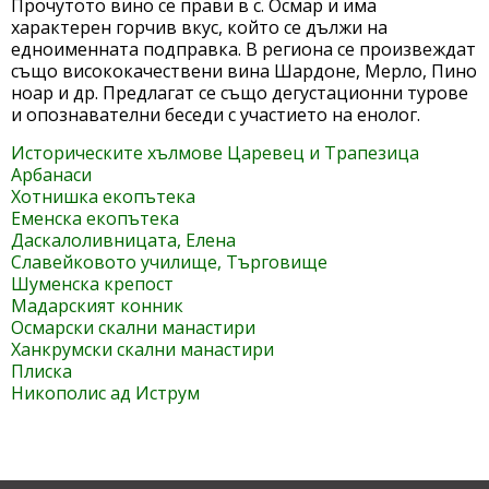
Прочутото вино се прави в с. Осмар и има
характерен горчив вкус, който се дължи на
едноименната подправка. В региона се произвеждат
също висококачествени вина Шардоне, Мерло, Пино
ноар и др. Предлагат се също дегустационни турове
и опознавателни беседи с участието на енолог.
Историческите хълмове Царевец и Трапезица
Арбанаси
Хотнишка екопътека
Еменска екопътека
Даскалоливницата, Елена
Славейковото училище, Търговище
Шуменска крепост
Мадарският конник
Осмарски скални манастири
Ханкрумски скални манастири
Плиска
Никополис ад Иструм