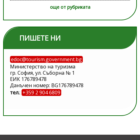
още от рубриката
ПИШЕТЕ НИ
edoc@tourism.government.bg
Министерство на туризма
гр. София, ул. Съборна № 1
ЕИК 176789478
Данъчен номер: BG176789478
тел.
:
+359 2 904 6809