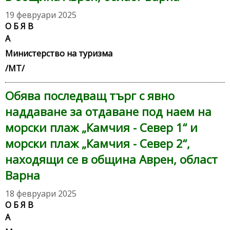
19 февруари 2025
О Б Я В
Министерство на туризма
/МТ/
Обява последващ търг с явно
наддаване за отдаване под наем на
морски плаж „Камчия - Север 1“ и
морски плаж „Камчия - Север 2“,
находящи се в община Аврен, област
Варна
18 февруари 2025
О Б Я В