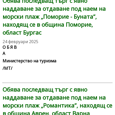
Обява последващ търг с явно
наддаване за отдаване под наем на
морски плаж „Поморие - Буната“,
находящ се в община Поморие,
област Бургас
24 февруари 2025
О Б Я В
Министерство на туризма
/МТ/
Обява последващ търг с явно
наддаване за отдаване под наем на
морски плаж „Романтика“, находящ се
в община Аврен, област Варна