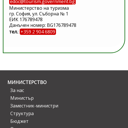
edoc@tourism.government.bg
Министерство на туризма
гр. София, ул. Съборна № 1
ЕИК 176789478
Данъчен номер: BG176789478
тел.
:
+359 2 904 6809
МИНИСТЕРСТВО
За нас
Министър
Заместник-министри
Структура
Бюджет