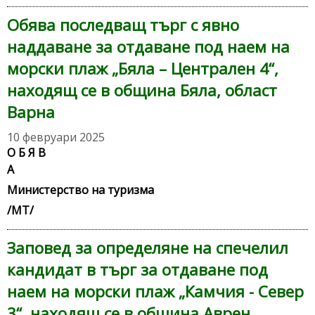
Обява последващ търг с явно
наддаване за отдаване под наем на
морски плаж „Бяла – Централен 4“,
находящ се в община Бяла, област
Варна
10 февруари 2025
О Б Я В
Министерство на туризма
/
МТ/
Заповед за определяне на спечелил
кандидат в търг за отдаване под
наем на морски плаж „Камчия - Север
3“, находящ се в община Аврен,