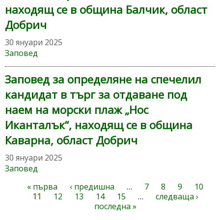
находящ се в община Балчик, област
Добрич
30 януари 2025
Заповед
Заповед за определяне на спечелил
кандидат в търг за отдаване под
наем на морски плаж „Нос
Иканталък“, находящ се в община
Каварна, област Добрич
30 януари 2025
Заповед
« първа
‹ предишна
…
7
8
9
10
Страници
11
12
13
14
15
…
следваща ›
последна »